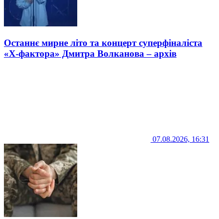
Останнє мирне літо та концерт суперфіналіста
«Х-фактора» Дмитра Волканова – архів
07.08.2026, 16:31