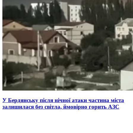
У Бердянську після нічної атаки частина міста
залишилася без світла, ймовірно горить АЗС