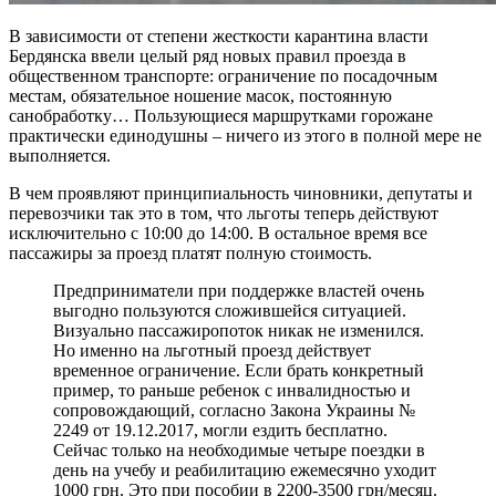
В зависимости от степени жесткости карантина власти
Бердянска ввели целый ряд новых правил проезда в
общественном транспорте: ограничение по посадочным
местам, обязательное ношение масок, постоянную
санобработку… Пользующиеся маршрутками горожане
практически единодушны – ничего из этого в полной мере не
выполняется.
В чем проявляют принципиальность чиновники, депутаты и
перевозчики так это в том, что льготы теперь действуют
исключительно с 10:00 до 14:00. В остальное время все
пассажиры за проезд платят полную стоимость.
Предприниматели при поддержке властей очень
выгодно пользуются сложившейся ситуацией.
Визуально пассажиропоток никак не изменился.
Но именно на льготный проезд действует
временное ограничение. Если брать конкретный
пример, то раньше ребенок с инвалидностью и
сопровождающий, согласно Закона Украины №
2249 от 19.12.2017, могли ездить бесплатно.
Сейчас только на необходимые четыре поездки в
день на учебу и реабилитацию ежемесячно уходит
1000 грн. Это при пособии в 2200-3500 грн/месяц.