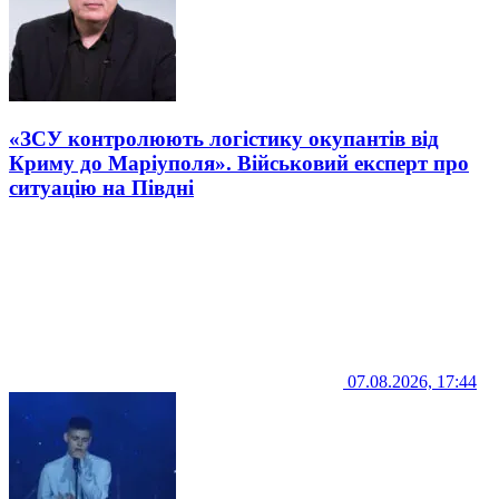
«ЗСУ контролюють логістику окупантів від
Криму до Маріуполя». Військовий експерт про
ситуацію на Півдні
07.08.2026, 17:44