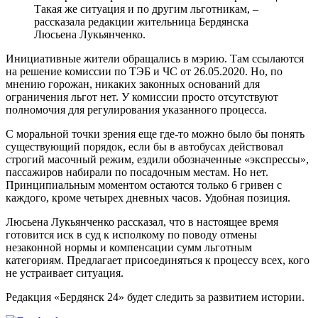
Такая же ситуация и по другим льготникам, –
рассказала редакции жительница Бердянска
Люсьена Лукьянченко.
Инициативные жители обращались в мэрию. Там ссылаются
на решение комиссии по ТЭБ и ЧС от 26.05.2020. Но, по
мнению горожан, никаких законных оснований для
ограничения льгот нет. У комиссии просто отсутствуют
полномочия для регулирования указанного процесса.
С моральной точки зрения еще где-то можно было бы понять
существующий порядок, если бы в автобусах действовал
строгий масочный режим, ездили обозначенные «экспрессы»,
пассажиров набирали по посадочным местам. Но нет.
Принципиальным моментом остаются только 6 гривен с
каждого, кроме четырех дневных часов. Удобная позиция.
Люсьена Лукьянченко рассказал, что в настоящее время
готовится иск в суд к исполкому по поводу отмены
незаконной нормы и компенсации сумм льготным
категориям. Предлагает присоединяться к процессу всех, кого
не устраивает ситуация.
Редакция «Бердянск 24» будет следить за развитием истории.