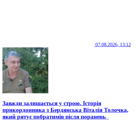
07.08.2026, 13:12
Завжди залишається у строю. Історія
прикордонника з Бердянська Віталія Толочка,
який рятує побратимів після поранень