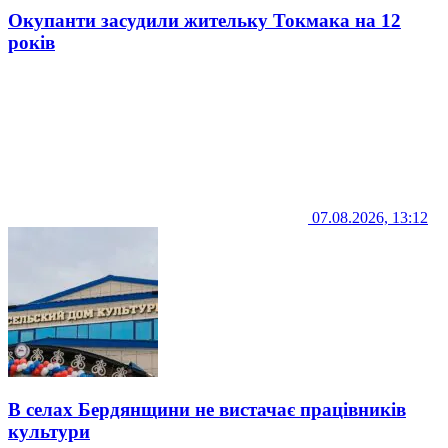
Окупанти засудили жительку Токмака на 12
років
07.08.2026, 13:12
В селах Бердянщини не вистачає працівників
культури