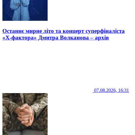
Останнє мирне літо та концерт суперфіналіста
«Х-фактора» Дмитра Волканова – архів
07.08.2026, 16:31