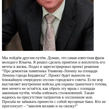
Мы пойдём другим путём. Думаю, это самая известная фраза
молодого Ильича. Я решил сделать приятное и воплотить его
мечты в жизнь. Подал и зарегистрировал проект решения
“Про демонтаж памятника Ульянову-Ленину на площади
Ленина города Бердянска”. Проект будет вынесен на
ближайшую очередную сессию городского совета. Если мэр
выставляет внутренние войска для охраны гранитного тотема,
мне ничего не остаётся, как убрать эту мразь с площади
законным путём, чтобы избежать столкновений. Также
надеюсь на присутствие патриотов в сессионном зале.
Просьба не забывать принести с собой мусорные баки. Кто не
проголосует – “заколем вилами и на свалку!”