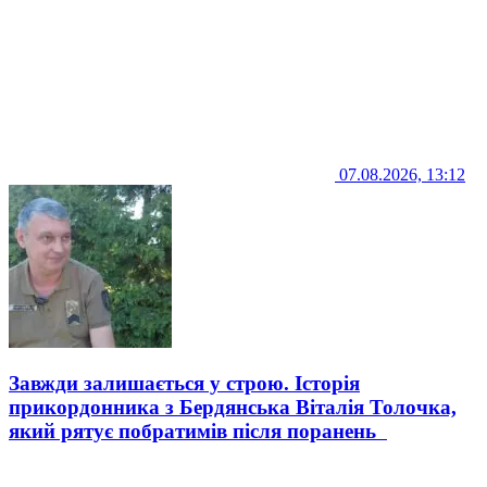
07.08.2026, 13:12
Завжди залишається у строю. Історія
прикордонника з Бердянська Віталія Толочка,
який рятує побратимів після поранень