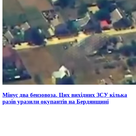
Мінус два бензовоза. Цих вихідних ЗСУ кілька
разів уразили окупантів на Бердянщині