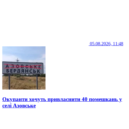
05.08.2026, 11:48
Окупанти хочуть привласнити 40 помешкань у
селі Азовське