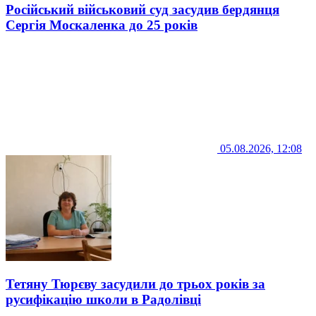
Російський військовий суд засудив бердянця
Сергія Москаленка до 25 років
05.08.2026, 12:08
Тетяну Тюрєву засудили до трьох років за
русифікацію школи в Радолівці