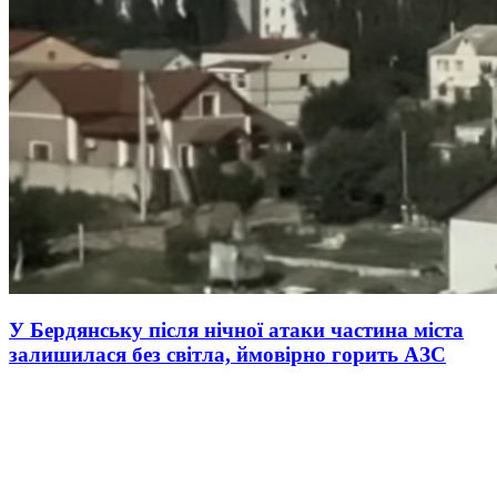
У Бердянську після нічної атаки частина міста
залишилася без світла, ймовірно горить АЗС