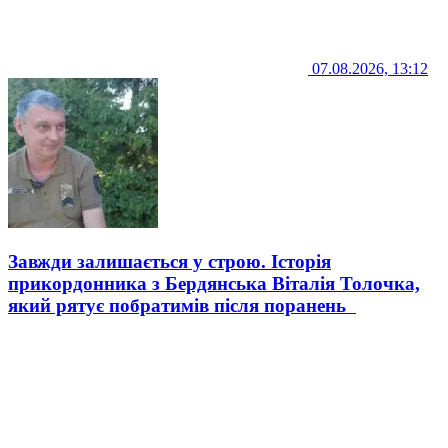
07.08.2026, 13:12
Завжди залишається у строю. Історія
прикордонника з Бердянська Віталія Толочка,
який рятує побратимів після поранень