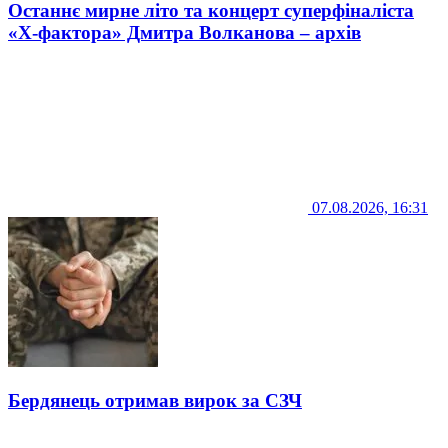
Останнє мирне літо та концерт суперфіналіста
«Х-фактора» Дмитра Волканова – архів
07.08.2026, 16:31
Бердянець отримав вирок за СЗЧ