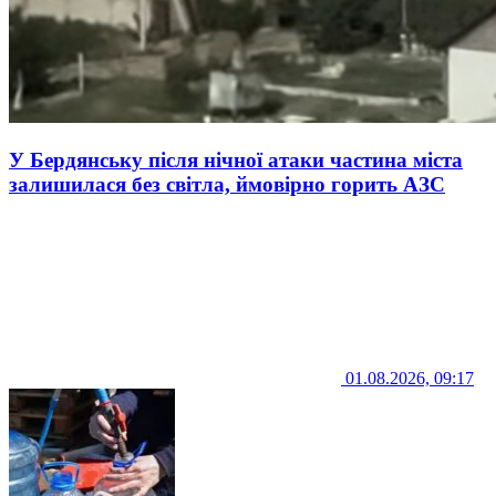
У Бердянську після нічної атаки частина міста
залишилася без світла, ймовірно горить АЗС
01.08.2026, 09:17