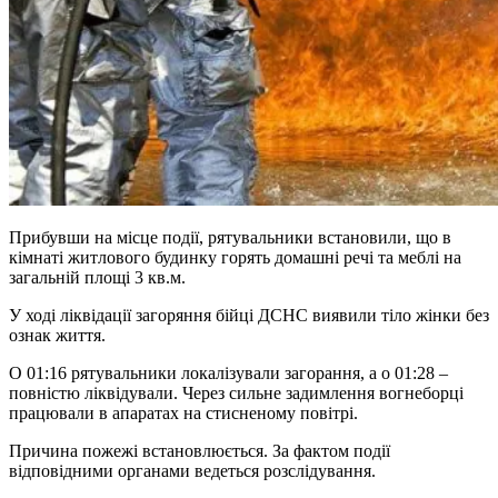
Прибувши на місце події, рятувальники встановили, що в
кімнаті житлового будинку горять домашні речі та меблі на
загальній площі 3 кв.м.
У ході ліквідації загоряння бійці ДСНС виявили тіло жінки без
ознак життя.
О 01:16 рятувальники локалізували загорання, а о 01:28 –
повністю ліквідували. Через сильне задимлення вогнеборці
працювали в апаратах на стисненому повітрі.
Причина пожежі встановлюється. За фактом події
відповідними органами ведеться розслідування.