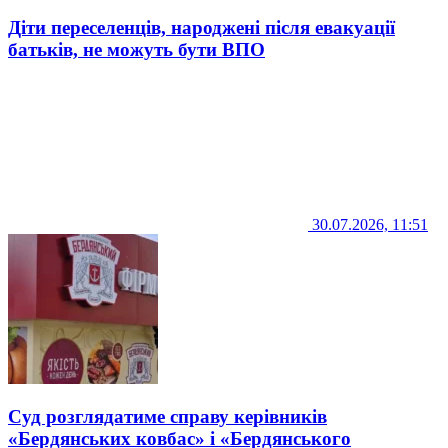
Діти переселенців, народжені після евакуації
батьків, не можуть бути ВПО
30.07.2026, 11:51
Суд розглядатиме справу керівників
«Бердянських ковбас» і «Бердянського