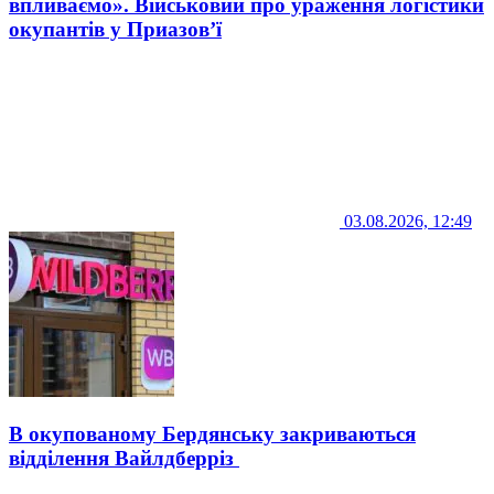
впливаємо». Військовий про ураження логістики
окупантів у Приазов’ї
03.08.2026, 12:49
В окупованому Бердянську закриваються
відділення Вайлдберріз