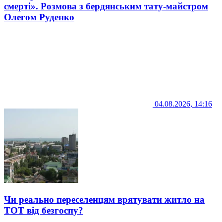
смерті». Розмова з бердянським тату-майстром
Олегом Руденко
04.08.2026, 14:16
Чи реально переселенцям врятувати житло на
ТОТ від безгоспу?