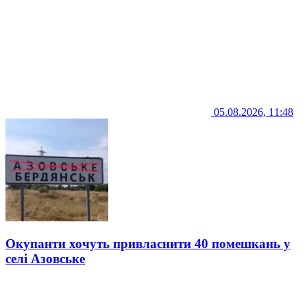
05.08.2026, 11:48
Окупанти хочуть привласнити 40 помешкань у
селі Азовське