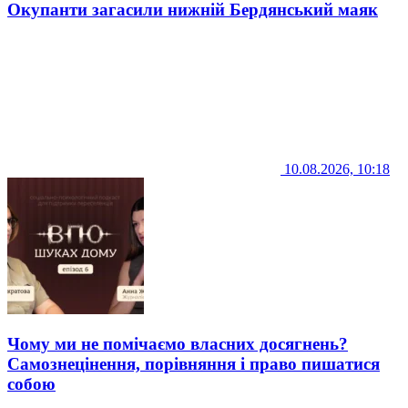
Окупанти загасили нижній Бердянський маяк
10.08.2026, 10:18
Чому ми не помічаємо власних досягнень?
Самознецінення, порівняння і право пишатися
собою