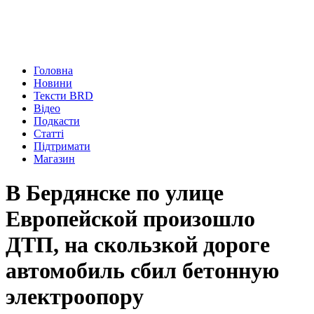
Головна
Новини
Тексти BRD
Відео
Подкасти
Статті
Підтримати
Магазин
В Бердянске по улице
Европейской произошло
ДТП, на скользкой дороге
автомобиль сбил бетонную
электроопору