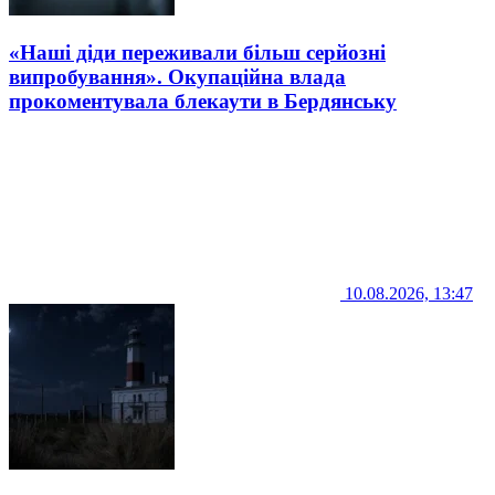
«Наші діди переживали більш серйозні
випробування». Окупаційна влада
прокоментувала блекаути в Бердянську
10.08.2026, 13:47