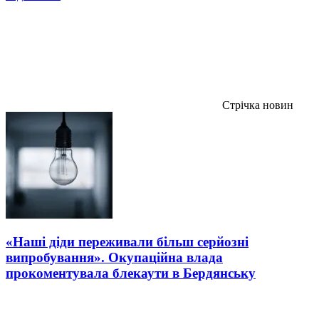
Стрічка новин
«Наші діди переживали більш серйозні
випробування». Окупаційна влада
прокоментувала блекаути в Бердянську