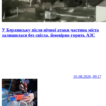
У Бердянську після нічної атаки частина міста
залишилася без світла, ймовірно горить АЗС
01.08.2026, 09:17