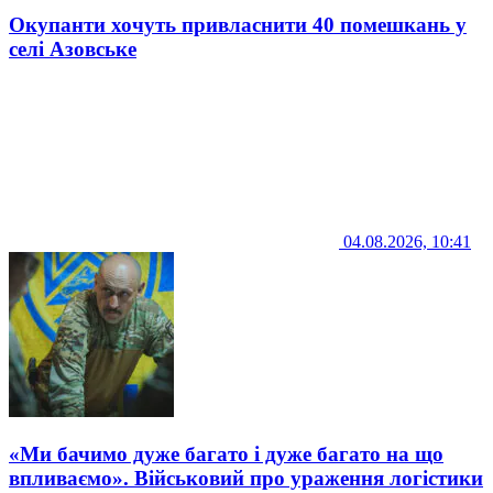
Окупанти хочуть привласнити 40 помешкань у
селі Азовське
04.08.2026, 10:41
«Ми бачимо дуже багато і дуже багато на що
впливаємо». Військовий про ураження логістики