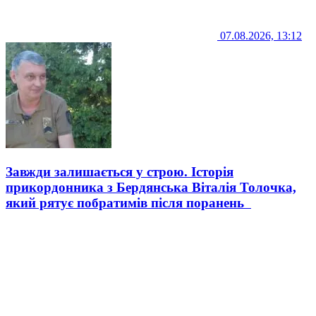
07.08.2026, 13:12
Завжди залишається у строю. Історія
прикордонника з Бердянська Віталія Толочка,
який рятує побратимів після поранень