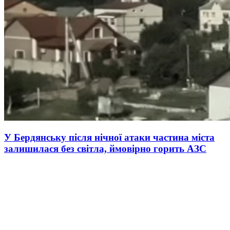
У Бердянську після нічної атаки частина міста
залишилася без світла, ймовірно горить АЗС