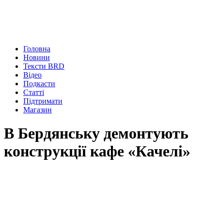
Головна
Новини
Тексти BRD
Відео
Подкасти
Статті
Підтримати
Магазин
В Бердянську демонтують
конструкції кафе «Качелі»