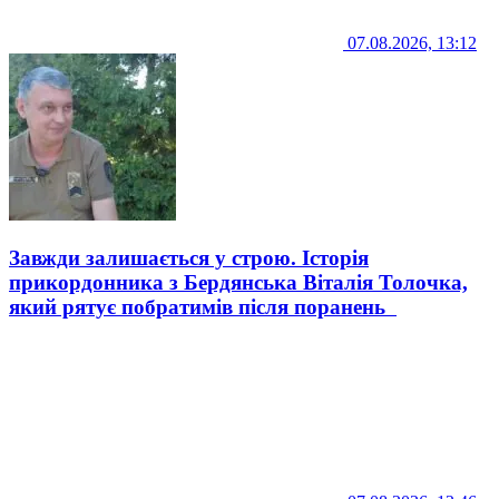
07.08.2026, 13:12
Завжди залишається у строю. Історія
прикордонника з Бердянська Віталія Толочка,
який рятує побратимів після поранень