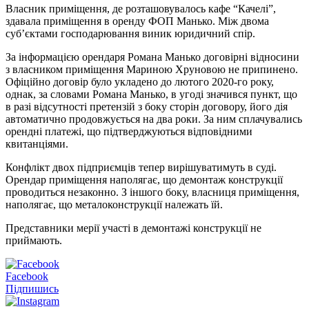
Власник приміщення, де розташовувалось кафе “Качелі”,
здавала приміщення в оренду ФОП Манько. Між двома
суб’єктами господарювання виник юридичний спір.
За інформацією орендаря Романа Манько договірні відносини
з власником приміщення Мариною Хруновою не припинено.
Офіційно договір було укладено до лютого 2020-го року,
однак, за словами Романа Манько, в угоді значився пункт, що
в разі відсутності претензій з боку сторін договору, його дія
автоматично продовжується на два роки. За ним сплачувались
орендні платежі, що підтверджуються відповідними
квитанціями.
Конфлікт двох підприємців тепер вирішуватимуть в суді.
Орендар приміщення наполягає, що демонтаж конструкції
проводиться незаконно. З іншого боку, власниця приміщення,
наполягає, що металоконструкції належать їй.
Представники мерії участі в демонтажі конструкції не
приймають.
Facebook
Підпишись