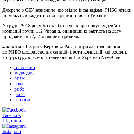
Джерело в СБУ зазначило, що згідно із санкціями РНБО літаки
не можуть виходити в повітряний простір України.
У грудні 2018 року Козак відзвітував про покупку дев’яти
компаній групи 112 Україна, оцінивши їх вартість на дату
придбання в 72,87 мільйони гривень.
4 жовтня 2018 року Верховна Рада підтримала звернення
до РНБО щодовведення санкцій проти компаній, які входять
в структуру власності телеканалів 112 Україна і NewsOne.
зеленский
медведчук
опзж
рада
рнбо
росія
санкции
Facebook
Підпишись
Instagram