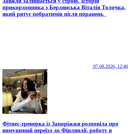
Завжди залишається у строю. Історія
прикордонника з Бердянська Віталія Толочка,
який рятує побратимів після поранень
07.08.2026, 12:46
Фітнес-тренерка із Запоріжжя розповіла про
вимушений переїзд до Фінляндії, роботу в