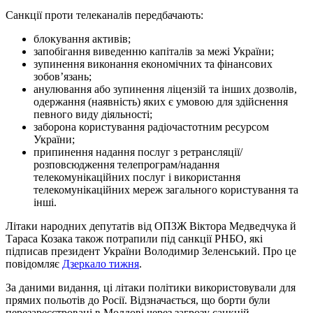
Санкції проти телеканалів передбачають:
блокування активів;
запобігання виведенню капіталів за межі України;
зупинення виконання економічних та фінансових
зобов’язань;
анулювання або зупинення ліцензій та інших дозволів,
одержання (наявність) яких є умовою для здійснення
певного виду діяльності;
заборона користування радіочастотним ресурсом
України;
припинення надання послуг з ретрансляції/
розповсюдження телепрограм/надання
телекомунікаційних послуг і використання
телекомунікаційних мереж загального користування та
інші.
Літаки народних депутатів від ОПЗЖ Віктора Медведчука й
Тараса Козака також потрапили під санкції РНБО, які
підписав президент України Володимир Зеленський. Про це
повідомляє
Дзеркало тижня
.
За даними видання, ці літаки політики використовували для
прямих польотів до Росії. Відзначається, що борти були
перезареєстровані в Молдові через загрозу санкцій.