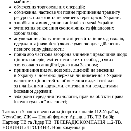
майном;
обмеження торговельних операцій;
обмеження, часткове чи повне припинення транзиту
ресурсів, польотів та перевезень територією України;
запобігання виведенню капіталів за межі України;
зупинення виконання економічних та фінансових
зобов’язань;
анулювання або зупинення ліцензій та інших дозволів,
одержання (наявність) яких є умовою для здійснення
певного виду діяльності;
повна або часткова заборона вчинення правочинів щодо
цінних паперів, емітентами яких є особи, до яких
застосовано санкції згідно з цим Законом;
припинення видачі дозволів, ліцензій на ввезення
в Україну з іноземної держави чи вивезення з України
валютних цінностей та обмеження видачі готівки
за платіжними картками, емітованими резидентами
іноземної держави;
заборона передання технологій, прав на об’єкти права
інтелектуальної власності;
Також на 5 років ввели санкції проти каналів 112-Україна,
NewsOne, ZIK — Новий формат, Аріадна ТВ, ТВ Вибір,
Партнер ТВ та Лідер ТВ, ТЕЛЕРАДІОКОМПАНІЯ 112-ТВ,
НОВИНИ 24 ГОДИНИ, Нові комунікації.