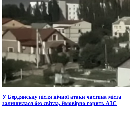
У Бердянську після нічної атаки частина міста
залишилася без світла, ймовірно горить АЗС