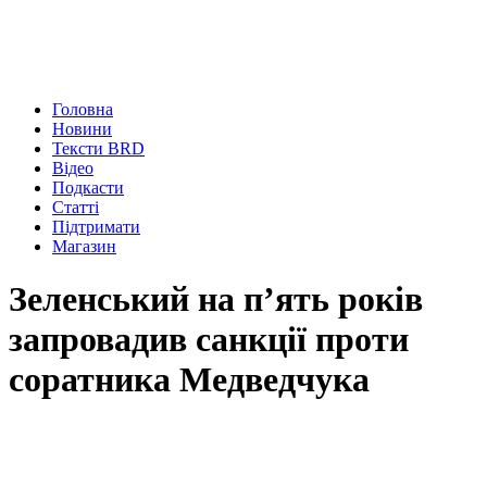
Головна
Новини
Тексти BRD
Відео
Подкасти
Статті
Підтримати
Магазин
Зеленський на п’ять років
запровадив санкції проти
соратника Медведчука