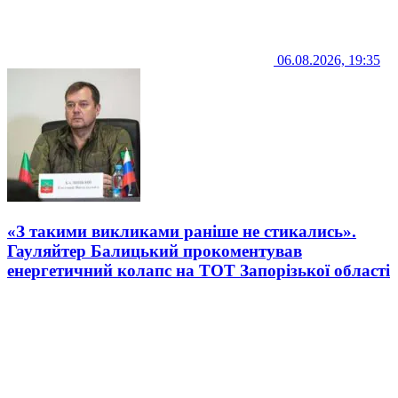
06.08.2026, 19:35
«З такими викликами раніше не стикались».
Гауляйтер Балицький прокоментував
енергетичний колапс на ТОТ Запорізької області