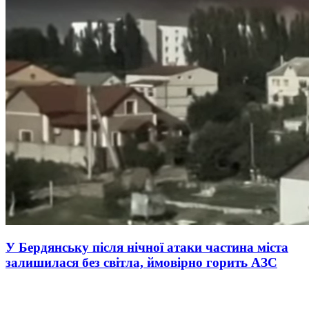
У Бердянську після нічної атаки частина міста
залишилася без світла, ймовірно горить АЗС