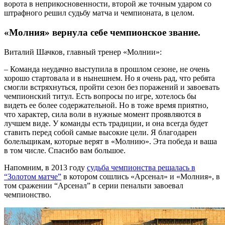
ворота в неприкосновенности, второй же точным ударом со
штрафного решил судьбу матча и чемпионата, в целом.
«Молния» вернула себе чемпионское звание.
Виталий Шачков, главный тренер «Молнии»:
– Команда неудачно выступила в прошлом сезоне, не очень
хорошо стартовала и в нынешнем. Но я очень рад, что ребята
смогли встряхнуться, пройти сезон без поражений и завоевать
чемпионский титул. Есть вопросы по игре, хотелось бы
видеть ее более содержательной. Но в тоже время приятно,
что характер, сила воли в нужные момент проявляются в
лучшем виде. У команды есть традиции, и она всегда будет
ставить перед собой самые высокие цели. Я благодарен
болельщикам, которые верят в «Молнию». Эта победа и ваша
в том числе. Спасибо вам большое.
Напомним, в 2013 году
судьба чемпионства решалась в
“Золотом матче”
в котором сошлись «Арсенал» и «Молния», в
том сражении “Арсенал” в серии пенальти завоевал
чемпионство.