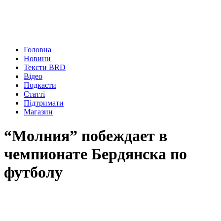
Головна
Новини
Тексти BRD
Відео
Подкасти
Статті
Підтримати
Магазин
“Молния” побеждает в
чемпионате Бердянска по
футболу