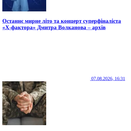
Останнє мирне літо та концерт суперфіналіста
«Х-фактора» Дмитра Волканова – архів
07.08.2026, 16:31