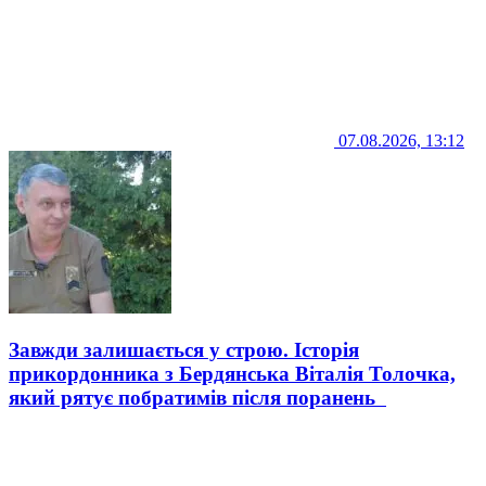
07.08.2026, 13:12
Завжди залишається у строю. Історія
прикордонника з Бердянська Віталія Толочка,
який рятує побратимів після поранень