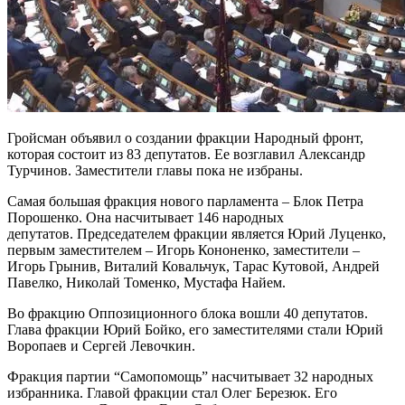
Гройсман объявил о создании фракции Народный фронт,
которая состоит из 83 депутатов. Ее возглавил Александр
Турчинов. Заместители главы пока не избраны.
Самая большая фракция нового парламента – Блок Петра
Порошенко. Она насчитывает 146 народных
депутатов. Председателем фракции является Юрий Луценко,
первым заместителем – Игорь Кононенко, заместители –
Игорь Грынив, Виталий Ковальчук, Тарас Кутовой, Андрей
Павелко, Николай Томенко, Мустафа Найем.
Во фракцию Оппозиционного блока вошли 40 депутатов.
Глава фракции Юрий Бойко, его заместителями стали Юрий
Воропаев и Сергей Левочкин.
Фракция партии “Самопомощь” насчитывает 32 народных
избранника. Главой фракции стал Олег Березюк. Его