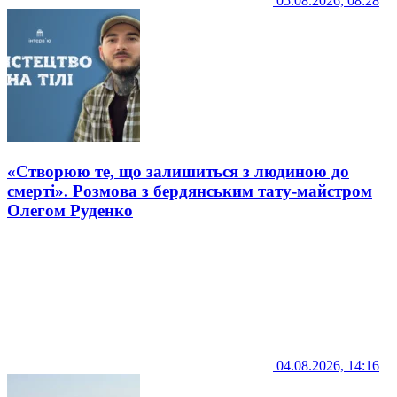
05.08.2026, 08:28
«Створюю те, що залишиться з людиною до
смерті». Розмова з бердянським тату-майстром
Олегом Руденко
04.08.2026, 14:16