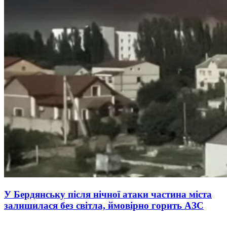
У Бердянську після нічної атаки частина міста
залишилася без світла, ймовірно горить АЗС