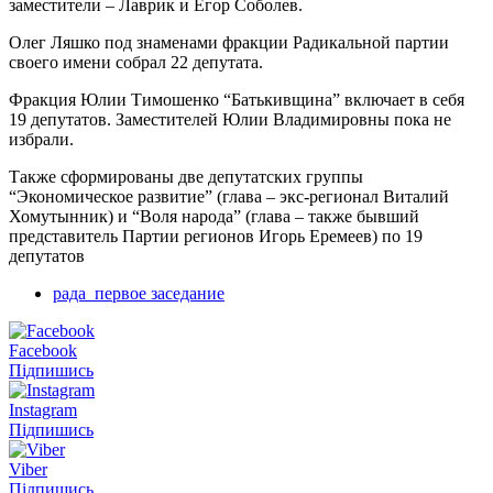
заместители – Лаврик и Егор Соболев.
Олег Ляшко под знаменами фракции Радикальной партии
своего имени собрал 22 депутата.
Фракция Юлии Тимошенко “Батькивщина” включает в себя
19 депутатов. Заместителей Юлии Владимировны пока не
избрали.
Также сформированы две депутатских группы
“Экономическое развитие” (глава – экс-регионал Виталий
Хомутынник) и “Воля народа” (глава – также бывший
представитель Партии регионов Игорь Еремеев) по 19
депутатов
рада_первое заседание
Facebook
Підпишись
Instagram
Підпишись
Viber
Підпишись