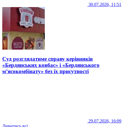
30.07.2026, 11:51
Суд розглядатиме справу керівників
«Бердянських ковбас» і «Бердянського
м’ясокомбінату» без їх присутності
29.07.2026, 16:09
Дивитись всі