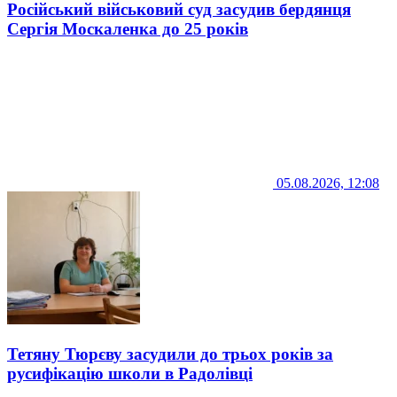
Російський військовий суд засудив бердянця
Сергія Москаленка до 25 років
05.08.2026, 12:08
Тетяну Тюрєву засудили до трьох років за
русифікацію школи в Радолівці