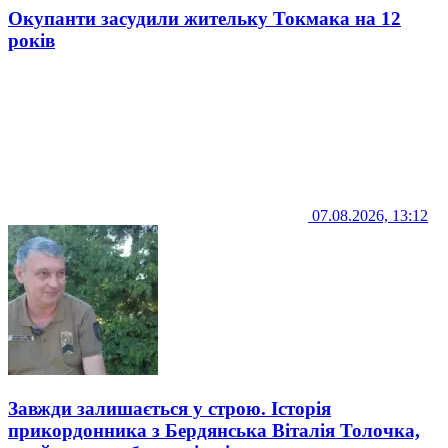
Окупанти засудили жительку Токмака на 12
років
07.08.2026, 13:12
Завжди залишається у строю. Історія
прикордонника з Бердянська Віталія Толочка,