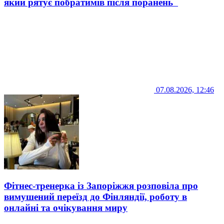
який рятує побратимів після поранень
07.08.2026, 12:46
Фітнес-тренерка із Запоріжжя розповіла про
вимушений переїзд до Фінляндії, роботу в
онлайні та очікування миру