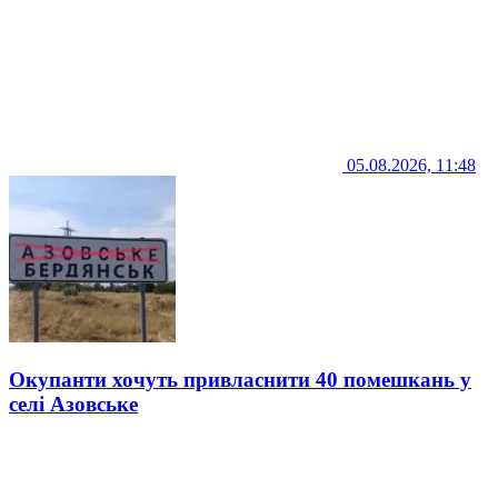
05.08.2026, 11:48
Окупанти хочуть привласнити 40 помешкань у
селі Азовське