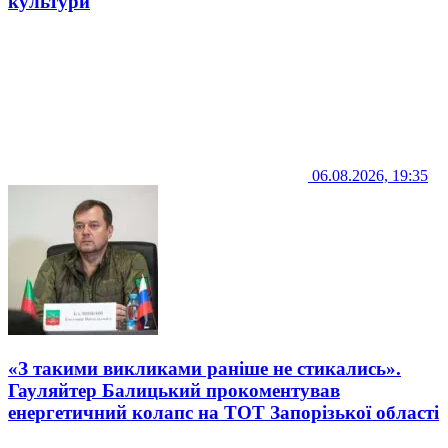
культури
06.08.2026, 19:35
«З такими викликами раніше не стикались».
Гауляйтер Балицький прокоментував
енергетичний колапс на ТОТ Запорізької області