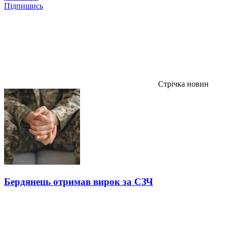
Підпишись
Стрічка новин
Бердянець отримав вирок за СЗЧ