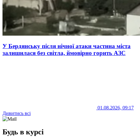
У Бердянську після нічної атаки частина міста
залишилася без світла, ймовірно горить АЗС
01.08.2026, 09:17
Дивитись всі
Будь в курсі