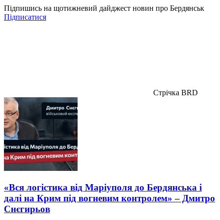
Підпишись на щотижневий дайджест новин про Бердянськ
Підписатися
Стрічка BRD
«Вся логістика від Маріуполя до Бердянська і
далі на Крим під вогневим контролем» – Дмитро
Снєгирьов