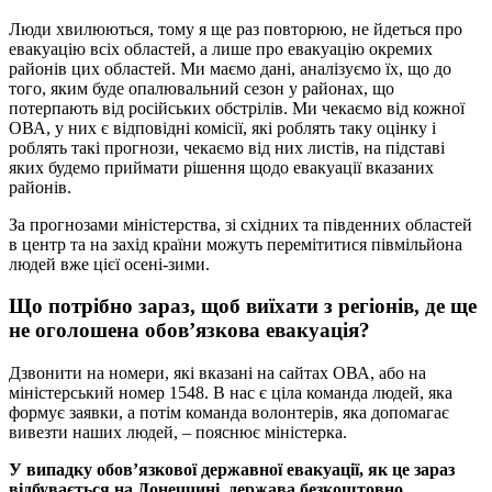
Люди хвилюються, тому я ще раз повторюю, не йдеться про
евакуацію всіх областей, а лише про евакуацію окремих
районів цих областей. Ми маємо дані, аналізуємо їх, що до
того, яким буде опалювальний сезон у районах, що
потерпають від російських обстрілів. Ми чекаємо від кожної
ОВА, у них є відповідні комісії, які роблять таку оцінку і
роблять такі прогнози, чекаємо від них листів, на підставі
яких будемо приймати рішення щодо евакуації вказаних
районів.
За прогнозами міністерства, зі східних та південних областей
в центр та на захід країни можуть перемітитися півмільйона
людей вже цієї осені-зими.
Що потрібно зараз, щоб виїхати з регіонів, де ще
не оголошена обов’язкова евакуація?
Дзвонити на номери, які вказані на сайтах ОВА, або на
міністерський номер 1548. В нас є ціла команда людей, яка
формує заявки, а потім команда волонтерів, яка допомагає
вивезти наших людей, – пояснює міністерка.
У випадку обов’язкової державної евакуації, як це зараз
відбувається на Донеччині, держава безкоштовно