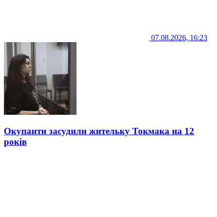
07.08.2026, 16:23
Окупанти засудили жительку Токмака на 12
років