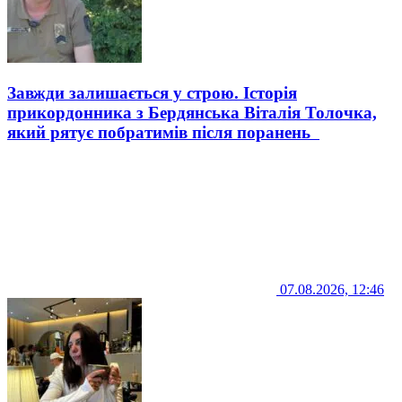
Завжди залишається у строю. Історія
прикордонника з Бердянська Віталія Толочка,
який рятує побратимів після поранень
07.08.2026, 12:46