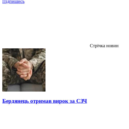
Підпишись
Стрічка новин
Бердянець отримав вирок за СЗЧ