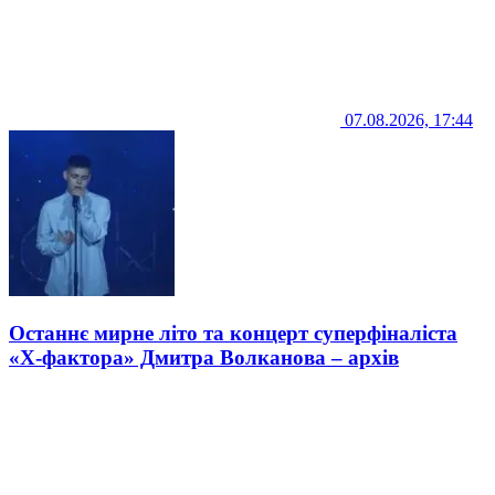
07.08.2026, 17:44
Останнє мирне літо та концерт суперфіналіста
«Х-фактора» Дмитра Волканова – архів