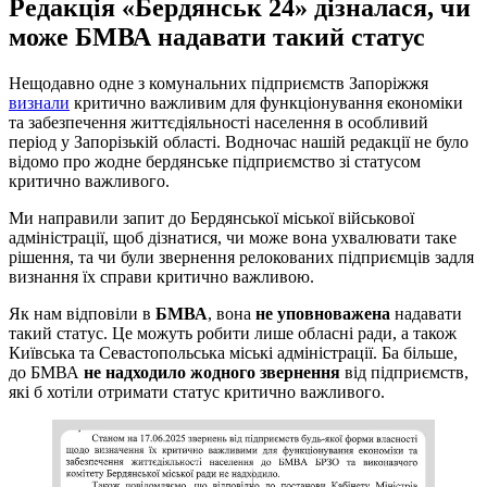
Редакція «Бердянськ 24» дізналася, чи
може БМВА надавати такий статус
Нещодавно одне з комунальних підприємств Запоріжжя
визнали
критично важливим для функціонування економіки
та забезпечення життєдіяльності населення в особливий
період у Запорізькій області. Водночас нашій редакції не було
відомо про жодне бердянське підприємство зі статусом
критично важливого.
Ми направили запит до Бердянської міської військової
адміністрації, щоб дізнатися, чи може вона ухвалювати таке
рішення, та чи були звернення релокованих підприємців задля
визнання їх справи критично важливою.
Як нам відповіли в
БМВА
, вона
не уповноважена
надавати
такий статус. Це можуть робити лише обласні ради, а також
Київська та Севастопольська міські адміністрації. Ба більше,
до БМВА
не надходило жодного звернення
від підприємств,
які б хотіли отримати статус критично важливого.