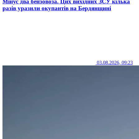
Мінус два бензовоза. Цих вихідних ЗСУ кілька
разів уразили окупантів на Бердянщині
03.08.2026, 09:23