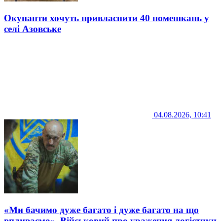
Окупанти хочуть привласнити 40 помешкань у
селі Азовське
04.08.2026, 10:41
«Ми бачимо дуже багато і дуже багато на що
впливаємо». Військовий про ураження логістики