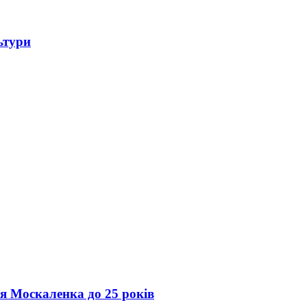
ьтури
ія Москаленка до 25 років