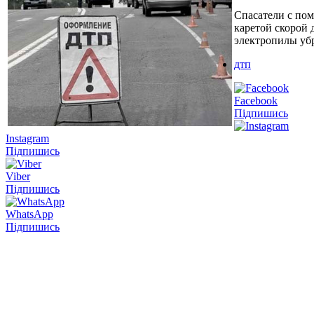
Спасатели с по
каретой скорой
электропилы убр
дтп
Facebook
Підпишись
Instagram
Підпишись
Viber
Підпишись
WhatsApp
Підпишись