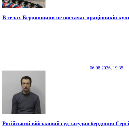
В селах Бердянщини не вистачає працівників кул
06.08.2026, 19:35
Російський військовий суд засудив бердянця Серг