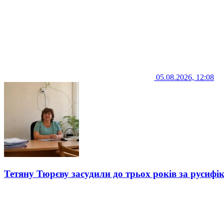
05.08.2026, 12:08
Тетяну Тюрєву засудили до трьох років за русифі