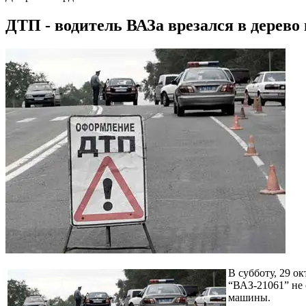
ДТП - водитель ВАЗа врезался в дерево
В субботу, 29 о
“ВАЗ-21061” не 
машины.