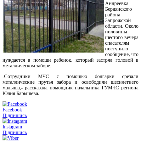
Андреевка
Бердянского
района
Запрожской
области. Около
половины
шестого вечера
спасателям
поступило
сообщение, что
нуждается в помощи ребенок, который застрял головой в
металлическом заборе.
-Сотрудники МЧС с помощью болгарки срезали
металлические прутья забора и освободили шесилетнего
малыша,- рассказала помощник начальника ГУМЧС региона
Юлия Барышева.
Facebook
Підпишись
Instagram
Підпишись