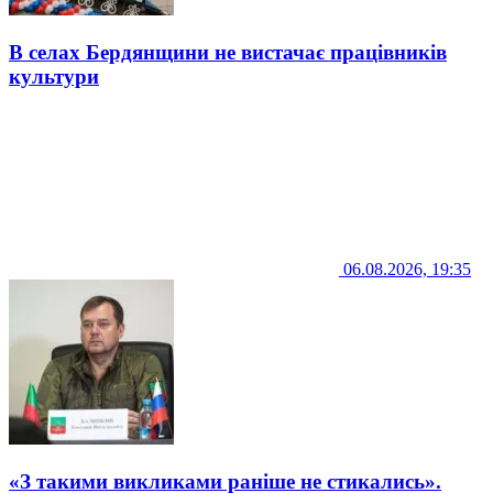
В селах Бердянщини не вистачає працівників
культури
06.08.2026, 19:35
«З такими викликами раніше не стикались».