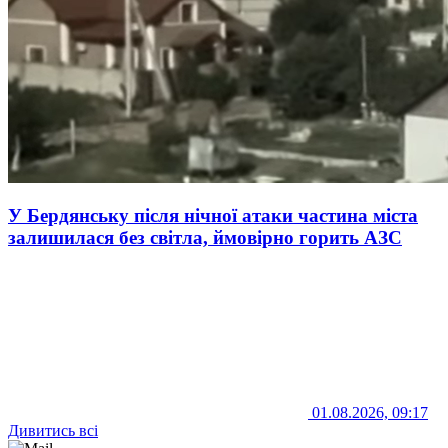
У Бердянську після нічної атаки частина міста
залишилася без світла, ймовірно горить АЗС
01.08.2026, 09:17
Дивитись всі