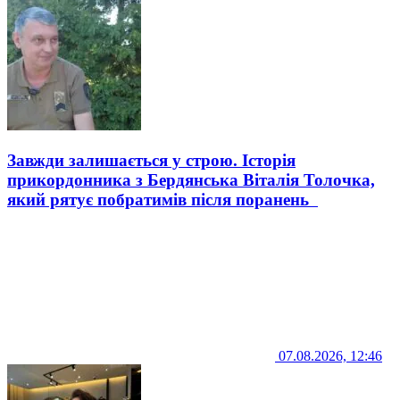
Завжди залишається у строю. Історія
прикордонника з Бердянська Віталія Толочка,
який рятує побратимів після поранень
07.08.2026, 12:46