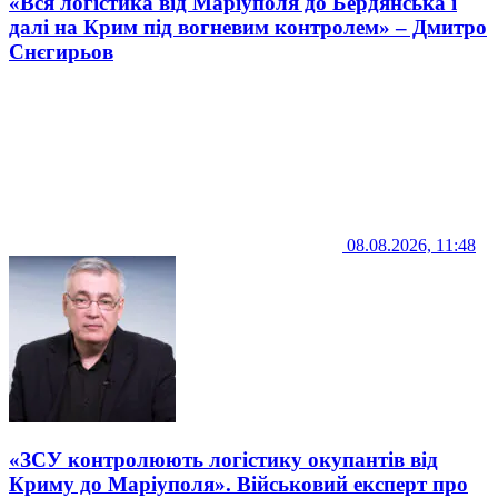
«Вся логістика від Маріуполя до Бердянська і
далі на Крим під вогневим контролем» – Дмитро
Снєгирьов
08.08.2026, 11:48
«ЗСУ контролюють логістику окупантів від
Криму до Маріуполя». Військовий експерт про