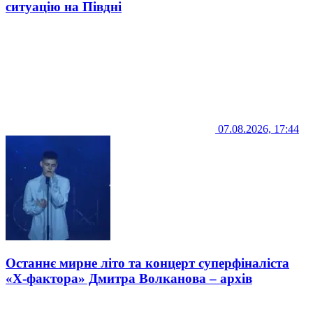
ситуацію на Півдні
07.08.2026, 17:44
Останнє мирне літо та концерт суперфіналіста
«Х-фактора» Дмитра Волканова – архів