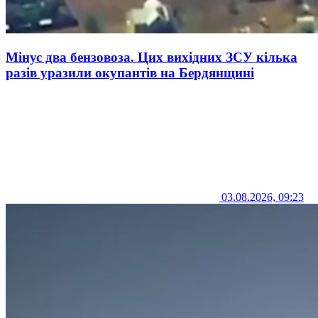
Мінус два бензовоза. Цих вихідних ЗСУ кілька
разів уразили окупантів на Бердянщині
03.08.2026, 09:23