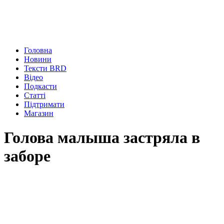
Головна
Новини
Тексти BRD
Відео
Подкасти
Статті
Підтримати
Магазин
Голова малыша застряла в
заборе