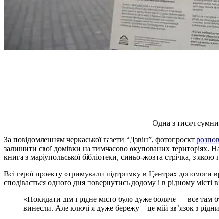
Одна з тисяч сумних
За повідомленням черкаської газети “Дзвін”, фотопроєкт
розпов
залишити свої домівки на тимчасово окупованих територіях. На с
книга з маріупольської бібліотеки, синьо-жовта стрічка, з якою
Всі герої проекту отримували підтримку в Центрах допомоги вря
сподівається одного дня повернутись додому і в рідному місті
«Покидати дім і рідне місто було дуже боляче ― все там б
винесли. Але ключі я дуже бережу – це мій звʼязок з рідни