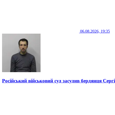
06.08.2026, 19:35
Російський військовий суд засудив бердянця Серг