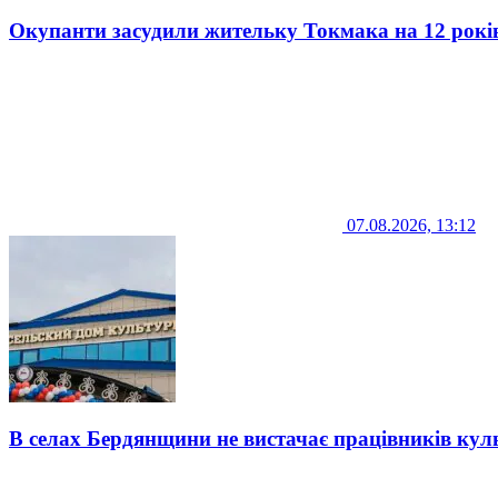
Окупанти засудили жительку Токмака на 12 рокі
07.08.2026, 13:12
В селах Бердянщини не вистачає працівників кул