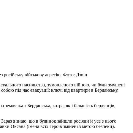
з російську військову агресію. Фото: Дзвін
ексуального насильства, зумовленого війною, чи були змушені
собою під час евакуації: ключі від квартири в Бердянську,
землячка з Бердянська, котра, як і більшість бердянців,
 Зараз я знаю, що в будинок зайшли росіяни й усе з нього
авки Оксана (імена всіх героїв змінені з метою безпеки).