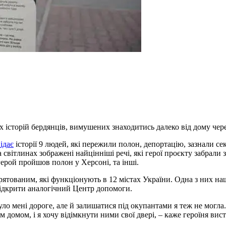
 історій бердянців, вимушених знаходитись далеко від дому чере
ідає
історії 9 людей, які пережили полон, депортацію, зазнали с
вітлинах зображені найцінніші речі, які герої проєкту забрали з 
 герой пройшов полон у Херсоні, та інші.
тованим, які функціонують в 12 містах України. Одна з них наша 
 відкрити аналогічний Центр допомоги.
уло мені дороге, але й залишатися під окупантами я теж не могла.
м домом, і я хочу відімкнути ними свої двері, – каже героїня вист