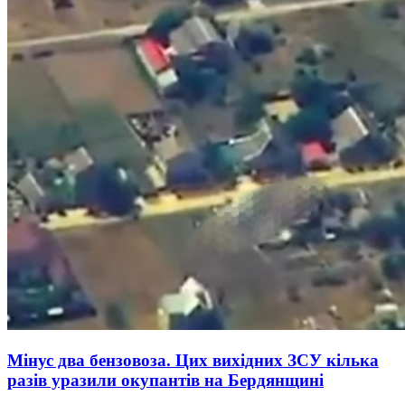
Мінус два бензовоза. Цих вихідних ЗСУ кілька
разів уразили окупантів на Бердянщині