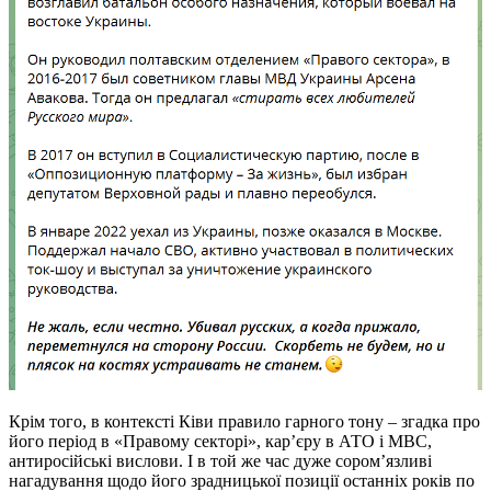
Крім того, в контексті Ківи правило гарного тону – згадка про
його період в «Правому секторі», кар’єру в АТО і МВС,
антиросійські вислови. І в той же час дуже сором’язливі
нагадування щодо його зрадницької позиції останніх років по