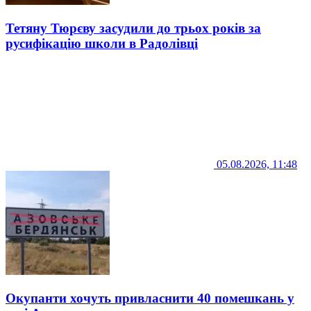
Тетяну Тюрєву засудили до трьох років за
русифікацію школи в Радолівці
05.08.2026, 11:48
Окупанти хочуть привласнити 40 помешкань у