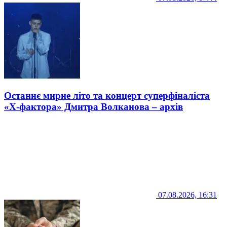
Останнє мирне літо та концерт суперфіналіста
«Х-фактора» Дмитра Волканова – архів
07.08.2026, 16:31