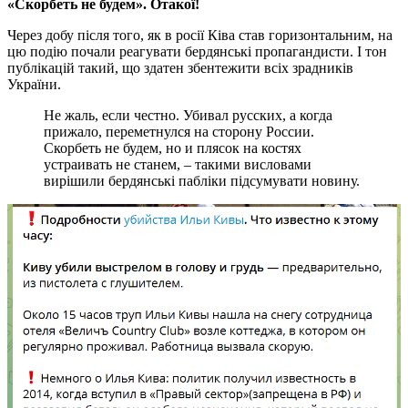
«Скорбеть не будем». Отакої!
Через добу після того, як в росії Ківа став горизонтальним, на
цю подію почали реагувати бердянські пропагандисти. І тон
публікацій такий, що здатен збентежити всіх зрадників
України.
Не жаль, если честно. Убивал русских, а когда
прижало, переметнулся на сторону России.
Скорбеть не будем, но и плясок на костях
устраивать не станем, – такими висловами
вирішили бердянські пабліки підсумувати новину.