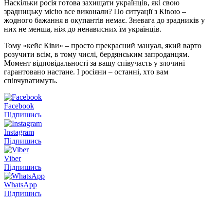
Наскільки росія готова захищати українців, які свою
зрадницьку місію все виконали? По ситуації з Ківою –
жодного бажання в окупантів немає. Зневага до зрадників у
них не менша, ніж до ненависних їм українців.
Тому «кейс Ківи» – просто прекрасний мануал, який варто
розучити всім, в тому числі, бердянським запроданцям.
Момент відповідальності за вашу співучасть у злочині
гарантовано настане. І росіяни – останні, хто вам
співчуватимуть.
Facebook
Підпишись
Instagram
Підпишись
Viber
Підпишись
WhatsApp
Підпишись