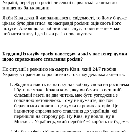
Україні, переїзд на росії і чисельні варварські заклики до
знищення батьківщини.
Якби Ківа деякий час залишався в свідомості, то йому б дуже
цікаво було дізнатися: як насправді росіяни оцінюють його
потуги. Але якщо загробний світ існує, то він все це може
побачити знизу і декілька разів повернутися.
Бердянці із клубу «росія навсєгда», а які у вас тепер думки
щодо справжнього ставлення росіян?
По ситуації з реакцією на смерть Ківи, який 24/7 гнобив
Україну в праймових російських, ток-шоу декілька акцентів.
Жодного навіть на натяку на свободу слова на росії нема
і бути не може. Кожна кома, яку ви бачите в останній
сільській газеті на два читача, має бути узгоджена з
головною методичкою. Тому не думайте, що тон
бердянських новин – це думка окремих авторів. Це
індикатор справжнього ставлення до українців, які
перейшли на сторону рф. Ну Ківа, ну вбили, ну в
Москві… Українець, який перебіг? «Скорбєть нє будєм».
Як би до фріка Ківи не ставились – у нього був певний