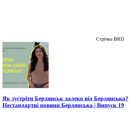
Стрічка BRD
Як зустріти Бердянськ далеко від Бердянська?
Нестандартні новини Бердянська | Випуск 19