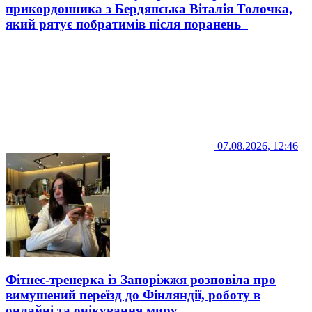
прикордонника з Бердянська Віталія Толочка,
який рятує побратимів після поранень
07.08.2026, 12:46
Фітнес-тренерка із Запоріжжя розповіла про
вимушений переїзд до Фінляндії, роботу в
онлайні та очікування миру