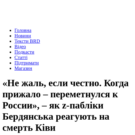
Головна
Новини
Тексти BRD
Відео
Подкасти
Статті
Підтримати
Магазин
«Не жаль, если честно. Когда
прижало – переметнулся к
России», – як z-пабліки
Бердянська реагують на
смерть Ківи