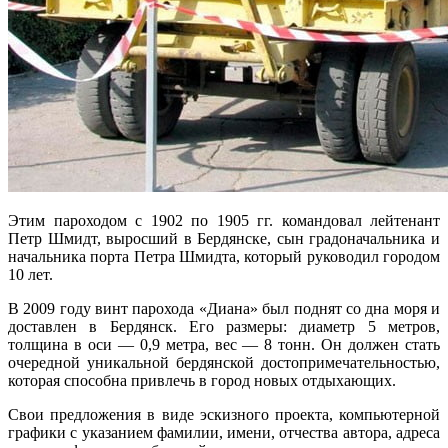
Этим пароходом с 1902 по 1905 гг. командовал лейтенант
Петр Шмидт, выросший в Бердянске, сын градоначальника и
начальника порта Петра Шмидта, который руководил городом
10 лет.
В 2009 году винт парохода «Диана» был поднят со дна моря и
доставлен в Бердянск. Его размеры: диаметр 5 метров,
толщина в оси — 0,9 метра, вес — 8 тонн. Он должен стать
очередной уникальной бердянской достопримечательностью,
которая способна привлечь в город новых отдыхающих.
Свои предложения в виде эскизного проекта, компьютерной
графики с указанием фамилии, имени, отчества автора, адреса