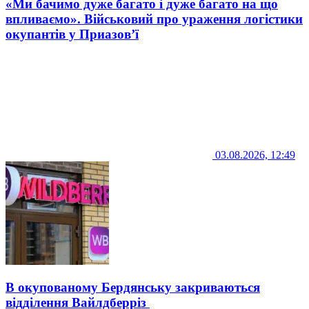
«Ми бачимо дуже багато і дуже багато на що
впливаємо». Військовий про ураження логістики
окупантів у Приазов’ї
03.08.2026, 12:49
В окупованому Бердянську закриваються
відділення Вайлдберріз