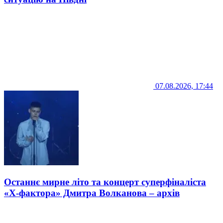
07.08.2026, 17:44
Останнє мирне літо та концерт суперфіналіста
«Х-фактора» Дмитра Волканова – архів