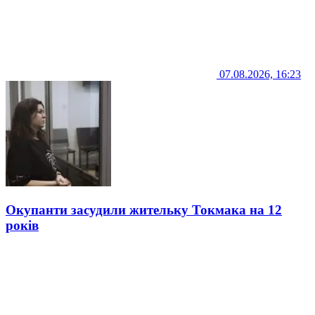
07.08.2026, 16:23
Окупанти засудили жительку Токмака на 12
років