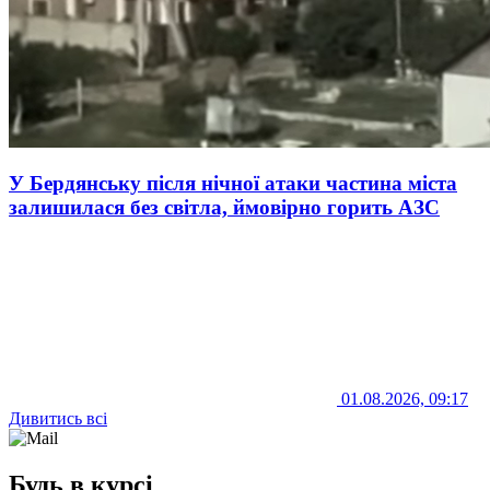
У Бердянську після нічної атаки частина міста
залишилася без світла, ймовірно горить АЗС
01.08.2026, 09:17
Дивитись всі
Будь в курсі