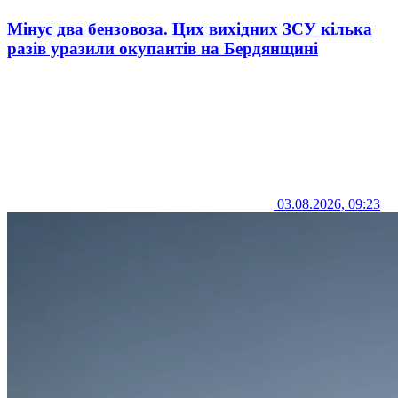
Мінус два бензовоза. Цих вихідних ЗСУ кілька
разів уразили окупантів на Бердянщині
03.08.2026, 09:23