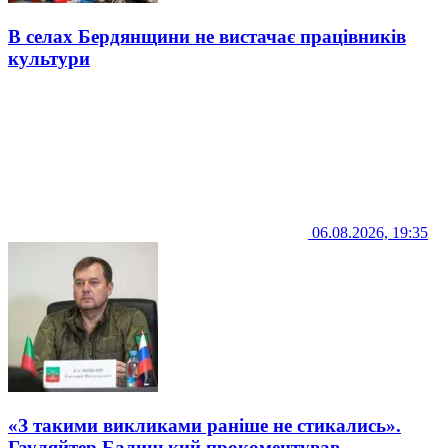
В селах Бердянщини не вистачає працівників
культури
06.08.2026, 19:35
«З такими викликами раніше не стикались».
Гауляйтер Балицький прокоментував