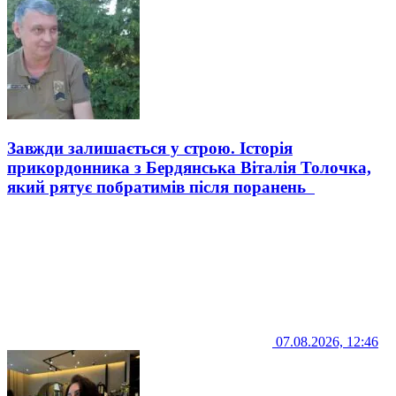
Завжди залишається у строю. Історія
прикордонника з Бердянська Віталія Толочка,
який рятує побратимів після поранень
07.08.2026, 12:46