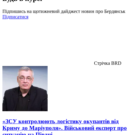
Підпишись на щотижневий дайджест новин про Бердянськ
Підписатися
Стрічка BRD
«ЗСУ контролюють логістику окупантів від
Криму до Маріуполя». Військовий експерт про
ситуацію на Півдні