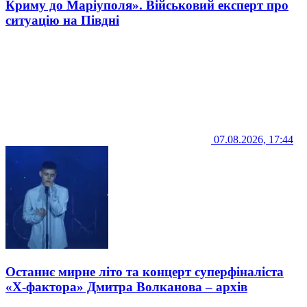
Криму до Маріуполя». Військовий експерт про
ситуацію на Півдні
07.08.2026, 17:44
Останнє мирне літо та концерт суперфіналіста
«Х-фактора» Дмитра Волканова – архів