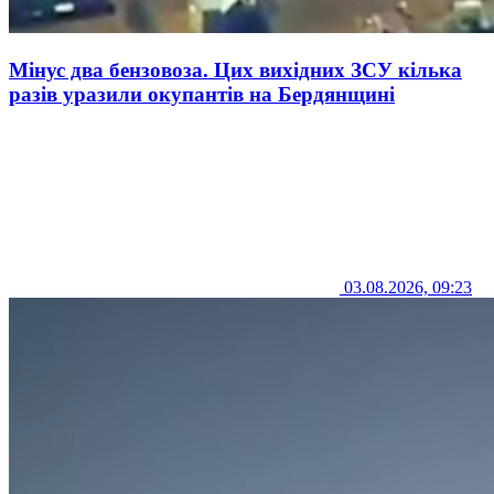
Мінус два бензовоза. Цих вихідних ЗСУ кілька
разів уразили окупантів на Бердянщині
03.08.2026, 09:23