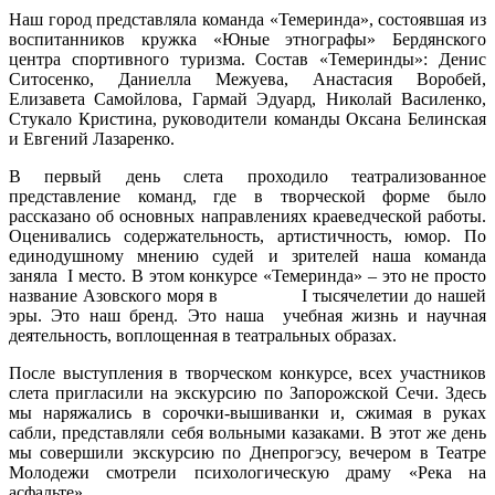
Наш город представляла команда «Темеринда», состоявшая из
воспитанников кружка «Юные этнографы» Бердянского
центра спортивного туризма. Состав «Темеринды»: Денис
Ситосенко, Даниелла Межуева, Анастасия Воробей,
Елизавета Самойлова, Гармай Эдуард, Николай Василенко,
Стукало Кристина, руководители команды Оксана Белинская
и Евгений Лазаренко.
В первый день слета проходило театрализованное
представление команд, где в творческой форме было
рассказано об основных направлениях краеведческой работы.
Оценивались содержательность, артистичность, юмор. По
единодушному мнению судей и зрителей наша команда
заняла I место. В этом конкурсе «Темеринда» – это не просто
название Азовского моря в I тысячелетии до нашей
эры. Это наш бренд. Это наша учебная жизнь и научная
деятельность, воплощенная в театральных образах.
После выступления в творческом конкурсе, всех участников
слета пригласили на экскурсию по Запорожской Сечи. Здесь
мы наряжались в сорочки-вышиванки и, сжимая в руках
сабли, представляли себя вольными казаками. В этот же день
мы совершили экскурсию по Днепрогэсу, вечером в Театре
Молодежи смотрели психологическую драму «Река на
асфальте».