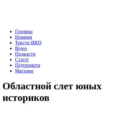
Головна
Новини
Тексти BRD
Відео
Подкасти
Статті
Підтримати
Магазин
Областной слет юных
историков