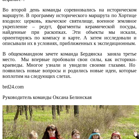
Во второй день команды соревновались на историческом
маршруте. В программу исторического маршрута по Хортице
входило: церковь, языческое святилище, военное земляное
укрепление – редут, фрагменты керамической посуды,
найденные при раскопках. Эти объекты мы искали,
ориентируясь по компасу и карте. А затем исследовали и
описывали их в условиях, приближенных к экспедиционным.
В общекомандном зачете команда Бердянска заняла третье
место. Мы впервые пробовали свои силы, как историки-
краеведы. Многое узнали и увидели своими глазами. Но
появились новые вопросы и родились новые идеи, которые
воплотим на следующих слетах.
brd24.com
Руководитель команды Оксана Белинская