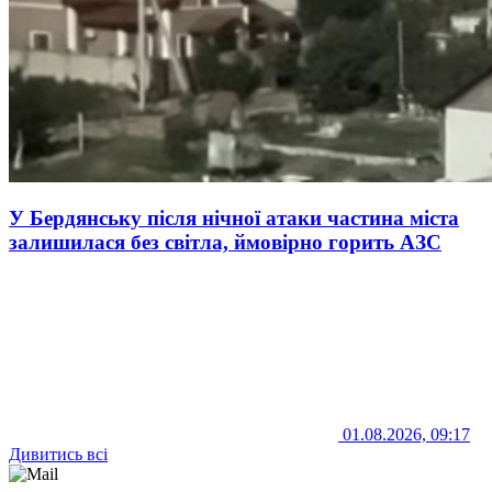
У Бердянську після нічної атаки частина міста
залишилася без світла, ймовірно горить АЗС
01.08.2026, 09:17
Дивитись всі