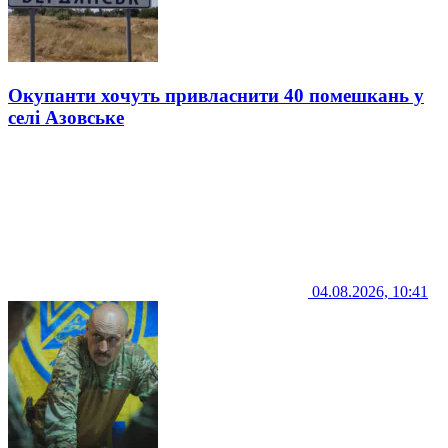
Окупанти хочуть привласнити 40 помешкань у
селі Азовське
04.08.2026, 10:41