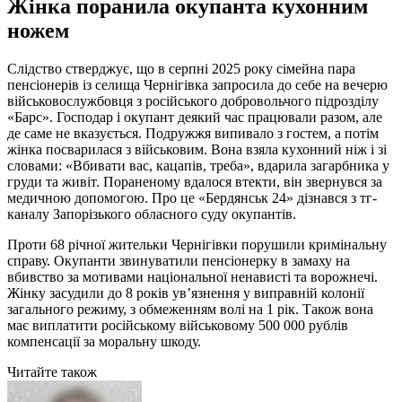
Жінка поранила окупанта кухонним
ножем
Слідство стверджує, що в серпні 2025 року сімейна пара
пенсіонерів із селища Чернігівка запросила до себе на вечерю
військовослужбовця з російського добровольчого підрозділу
«Барс». Господар і окупант деякий час працювали разом, але
де саме не вказується. Подружжя випивало з гостем, а потім
жінка посварилася з військовим. Вона взяла кухонний ніж і зі
словами: «Вбивати вас, кацапів, треба», вдарила загарбника у
груди та живіт. Пораненому вдалося втекти, він звернувся за
медичною допомогою. Про це «Бердянськ 24» дізнався з тг-
каналу Запорізького обласного суду окупантів.
Проти 68 річної жительки Чернігівки порушили кримінальну
справу. Окупанти звинуватили пенсіонерку в замаху на
вбивство за мотивами національної ненависті та ворожнечі.
Жінку засудили до 8 років ув’язнення у виправній колонії
загального режиму, з обмеженням волі на 1 рік. Також вона
має виплатити російському військовому 500 000 рублів
компенсації за моральну шкоду.
Читайте також