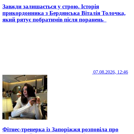
Завжди залишається у строю. Історія
прикордонника з Бердянська Віталія Толочка,
який рятує побратимів після поранень
07.08.2026, 12:46
Фітнес-тренерка із Запоріжжя розповіла про