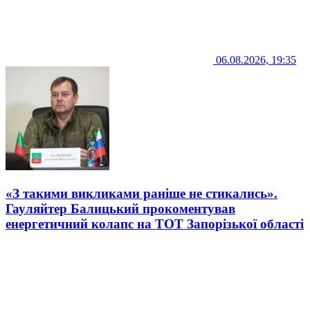
06.08.2026, 19:35
«З такими викликами раніше не стикались».
Гауляйтер Балицький прокоментував
енергетичний колапс на ТОТ Запорізької області