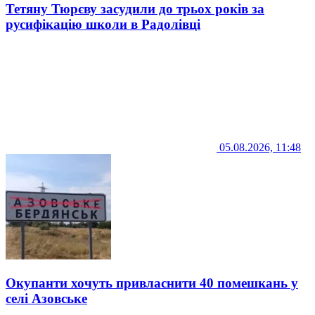
Тетяну Тюрєву засудили до трьох років за
русифікацію школи в Радолівці
05.08.2026, 11:48
Окупанти хочуть привласнити 40 помешкань у
селі Азовське