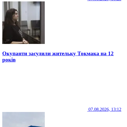
Окупанти засудили жительку Токмака на 12
років
07.08.2026, 13:12