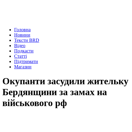
Головна
Новини
Тексти BRD
Відео
Подкасти
Статті
Підтримати
Магазин
Окупанти засудили жительку
Бердянщини за замах на
військового рф