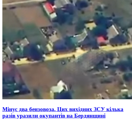
Мінус два бензовоза. Цих вихідних ЗСУ кілька
разів уразили окупантів на Бердянщині