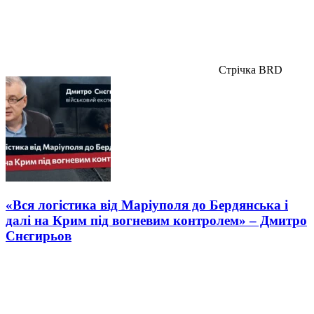
Стрічка BRD
«Вся логістика від Маріуполя до Бердянська і
далі на Крим під вогневим контролем» – Дмитро
Снєгирьов