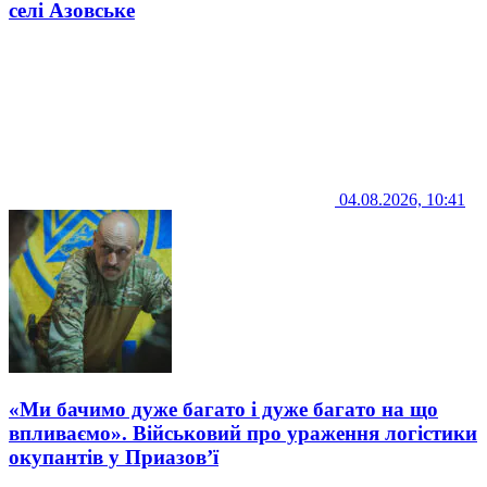
селі Азовське
04.08.2026, 10:41
«Ми бачимо дуже багато і дуже багато на що
впливаємо». Військовий про ураження логістики
окупантів у Приазов’ї