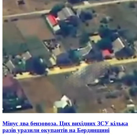
Мінус два бензовоза. Цих вихідних ЗСУ кілька
разів уразили окупантів на Бердянщині