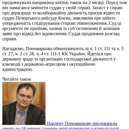
продовжували наприкінці квітня, також на 2 місяці. Перед тим
він намагався замінити суддю у своїй справі. Захист у справі
про держзраду та колабораційну діяльність просив відвести
суддю Печерського райсуду Києва, заявляючи про нібито
упередженість і підігрування стороні обвинувачення. Суд ці
аргументи не прийняв, назвав їх суб’єктивними й залишив
заяву про відвід без задоволення. Суддя продовжив розгляд
справи.
Нагадаємо, Пономарьова обвинувачують за ч. 1 ст. 111 та ч. 3
ст. 27, ч. 2 ст. 28, ч. 4 ст. 111-1 КК України. Йдеться про
державну зраду та організацію господарської діяльності у
взаємодії з державою-агресором і окупаційною
адміністрацією.
Читайте також
Нардепу Пономарьову продовжили
арешт до 18 червня і раніше двічі відмовили у відводі судді