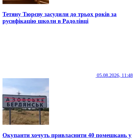
Тетяну Тюрєву засудили до трьох років за
русифікацію школи в Радолівці
05.08.2026, 11:48
Окупанти хочуть привласнити 40 помешкань у