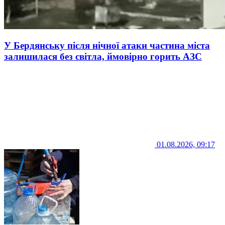
У Бердянську після нічної атаки частина міста
залишилася без світла, ймовірно горить АЗС
01.08.2026, 09:17