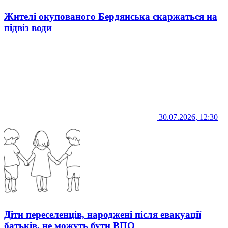
Жителі окупованого Бердянська скаржаться на
підвіз води
30.07.2026, 12:30
Діти переселенців, народжені після евакуації
батьків, не можуть бути ВПО