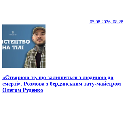
05.08.2026, 08:28
«Створюю те, що залишиться з людиною до
смерті». Розмова з бердянським тату-майстром
Олегом Руденко