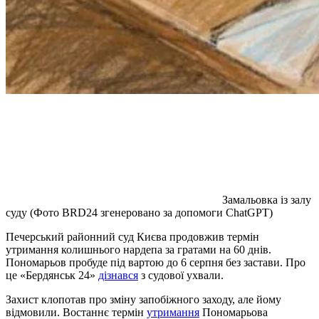
Замальовка із залу
суду (Фото BRD24 згенеровано за допомоги ChatGPT)
Печерський районний суд Києва продовжив термін
утримання колишнього нардепа за гратами на 60 днів.
Пономарьов пробуде під вартою до 6 серпня без застави. Про
це «Бердянськ 24»
дізнався
з судової ухвали.
Захист клопотав про зміну запобіжного заходу, але йому
відмовили. Востаннє термін
утримання
Пономарьова