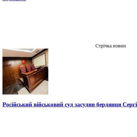
Стрічка новин
Російський військовий суд засудив бердянця Серг