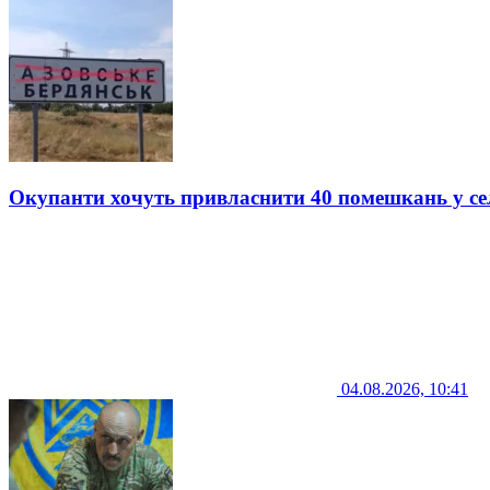
Окупанти хочуть привласнити 40 помешкань у се
04.08.2026, 10:41