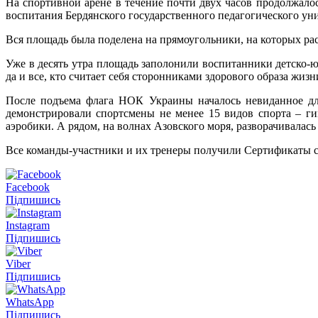
На спортивной арене в течение почти двух часов продолжало
воспитания Бердянского государственного педагогического ун
Вся площадь была поделена на прямоугольники, на которых ра
Уже в десять утра площадь заполонили воспитанники детско-
да и все, кто считает себя сторонниками здорового образа жиз
После подъема флага НОК Украины началось невиданное для
демонстрировали спортсмены не менее 15 видов спорта – гим
аэробики. А рядом, на волнах Азовского моря, разворачивалась
Все команды-участники и их тренеры получили Сертификаты 
Facebook
Підпишись
Instagram
Підпишись
Viber
Підпишись
WhatsApp
Підпишись