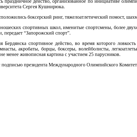
сь праздничное действо, организованное по инициативе олимпи
иверситета Сергея Кушнирюка.
сположились боксерский ринг, тяжелоатлетический помост, шах
юношеских спортивных школ, именитые спортсмены, более двухс
ни, передает “Запорожский спорт”.
 Бердянска спортивное действо, во время которого ловкость
насты, акробаты, борцы, боксеры, волейболисты, легкоатлеты,
 не менее живописная картина с участием 25 парусников.
с подписью президента Международного Олимпийского Комитета