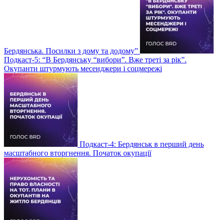
Бердянська. Посилки з дому та додому”
Подкаст-5: “В Бердянську “вибори”. Вже треті за рік”.
Окупанти штурмують месенджери і соцмережі
Подкаст-4: Бердянськ в перший день
масштабного вторгнення. Початок окупації