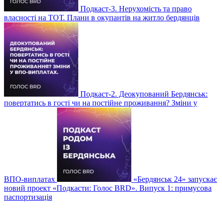
Подкаст-3. Нерухомість та право
власності на ТОТ. Плани в окупантів на житло бердянців
Подкаст-2. Деокупований Бердянськ:
повертатись в гості чи на постійне проживання? Зміни у
ВПО-виплатах
«Бердянськ 24» запускає
новий проект «Подкасти: Голос BRD». Випуск 1: примусова
паспортизація