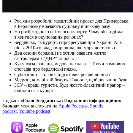
Росіяни розробили масштабний проект для Приморська,
в Бердянську вбачають суцільну військову базу.
На росії жодного світового курорту. Чому він тоді має
з`явитися в окупованих регіонах?
Бердянськ, як курорт, спрогресував при Україні. Але
після 2010-го влада вирішила, що моря достатньо.
Два сезони бердянці не хотіли здавати житло
гастролерам з “ДНР” та росії.
Кукурудза, рапани, медова пахлава… Трохи лампових
спогадів про бердянські пляжі.
Суботники – то і вся підготовка росіян до літа?
Медузи, комарі хай будуть. Головне, щоб росіян не було.
ЗСУ – кращі туристи. Буде жовто-блакитний прапор –
відновиться курорт.
Подкаст
«Голос Бердянська: Подолання інформаційних
блокад»
можна слухати на
Apple Podcasts
,
Spotify
podcast
,
Youtube podcast