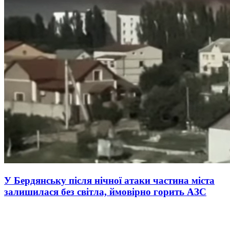
У Бердянську після нічної атаки частина міста
залишилася без світла, ймовірно горить АЗС