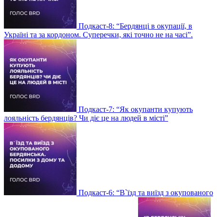
Подкаст-8: “Бердянці в окупації, в
Україні та за кордоном. Суперечки, які точно не на часі”.
Подкаст-7: “Як окупанти купують
лояльність бердянців? Чи діє це на людей в місті”
Подкаст-6: “В`їзд та виїзд з окупованого