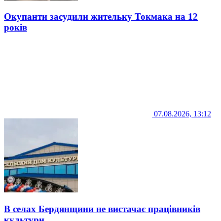
Окупанти засудили жительку Токмака на 12
років
07.08.2026, 13:12
В селах Бердянщини не вистачає працівників
культури