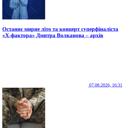
Останнє мирне літо та концерт суперфіналіста
«Х-фактора» Дмитра Волканова – архів
07.08.2026, 16:31