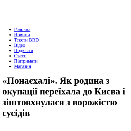
Головна
Новини
Тексти BRD
Відео
Подкасти
Статті
Підтримати
Магазин
«Понаєхалі». Як родина з
окупації переїхала до Києва і
зіштовхнулася з ворожістю
сусідів