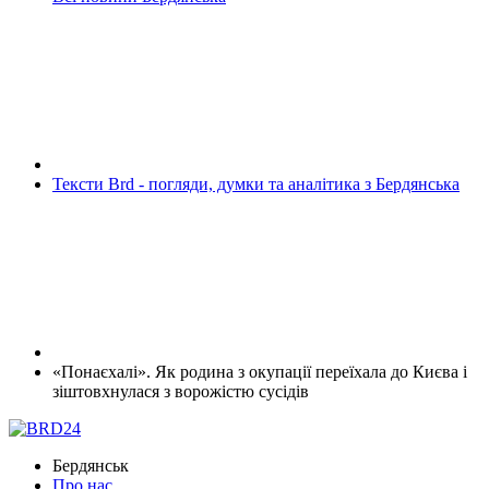
Тексти Brd - погляди, думки та аналітика з Бердянська
«Понаєхалі». Як родина з окупації переїхала до Києва і
зіштовхнулася з ворожістю сусідів
Бердянськ
Про нас