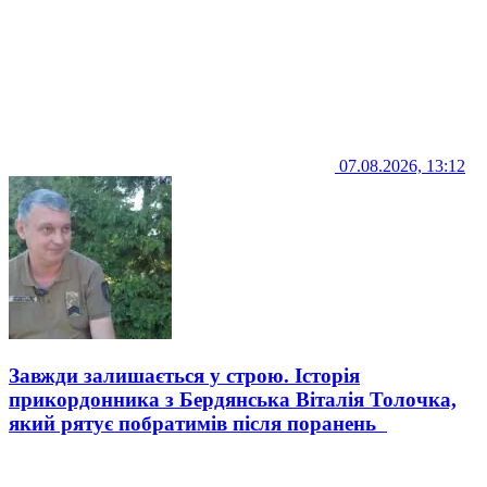
07.08.2026, 13:12
Завжди залишається у строю. Історія
прикордонника з Бердянська Віталія Толочка,
який рятує побратимів після поранень