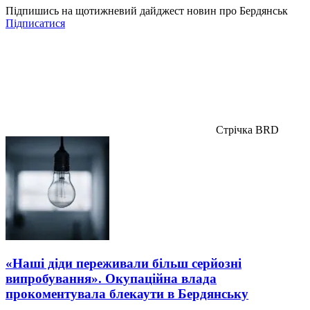
Підпишись на щотижневий дайджест новин про Бердянськ
Підписатися
Стрічка BRD
«Наші діди переживали більш серйозні
випробування». Окупаційна влада
прокоментувала блекаути в Бердянську