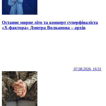
Останнє мирне літо та концерт суперфіналіста
«Х-фактора» Дмитра Волканова – архів
07.08.2026, 16:31