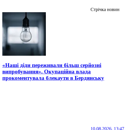
Стрічка новин
«Наші діди переживали більш серйозні
випробування». Окупаційна влада
прокоментувала блекаути в Бердянську
10.08.2026, 13:47