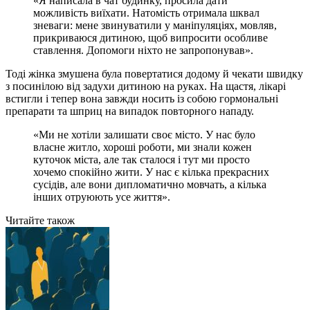
«Я написала в чат будинку, просила дати
можливість виїхати. Натомість отримала шквал
зневаги: мене звинуватили у маніпуляціях, мовляв,
прикриваюся дитиною, щоб випросити особливе
ставлення. Допомоги ніхто не запропонував».
Тоді жінка змушена була повертатися додому й чекати швидку
з посинілою від задухи дитиною на руках. На щастя, лікарі
встигли і тепер вона завжди носить із собою гормональні
препарати та шприц на випадок повторного нападу.
«Ми не хотіли залишати своє місто. У нас було
власне житло, хороші роботи, ми знали кожен
куточок міста, але так сталося і тут ми просто
хочемо спокійно жити. У нас є кілька прекрасних
сусідів, але вони дипломатично мовчать, а кілька
інших отруюють усе життя».
Читайте також