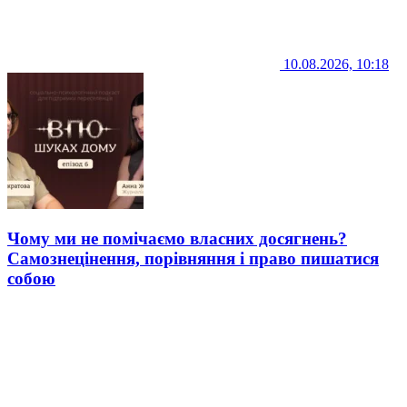
10.08.2026, 10:18
Чому ми не помічаємо власних досягнень?
Самознецінення, порівняння і право пишатися
собою