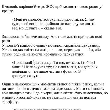
Її чоловік вирішив йти до ЗСУ, щоб захищати свою родину і
країну.
«Мені не сподобалася окупація мого міста. Я йду
туди, щоб вони не прийшли до вас, йду захищати
вас, мої дівчата», – сказав він.
Здавалося, найважче позаду. Але нове життя принесло нові
рани.
У подвір’ї їхнього будинку почалося справжнє цькування.
Хтось кидав сміття на авто, плював, перекривав виїзд, аби
тільки родина не змогла нормально паркуватися.
«Понаєхалі! Їдьте назад! Ти що, яжемать і тобі всі
винні? Не паркуйся тут, це наші місця, ми давно їх
поділили», – це лише частина фраз, які їй
доводиться чути.
Один з найболючіших моментів стався о п’ятій ранку, коли в
дитини почався стеноз і малеча задихалась. Мати схопилася,
аби швидко везти її до лікарні, але виїхати було неможливо, бо
машину хтось заблокував, не залишивши навіть номера
телефону.