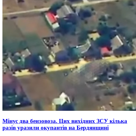
Мінус два бензовоза. Цих вихідних ЗСУ кілька
разів уразили окупантів на Бердянщині