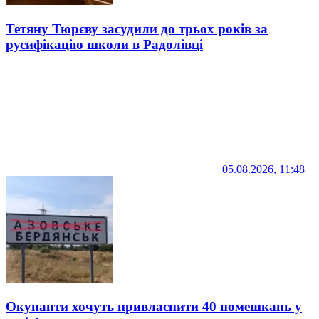
Тетяну Тюрєву засудили до трьох років за
русифікацію школи в Радолівці
05.08.2026, 11:48
Окупанти хочуть привласнити 40 помешкань у