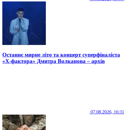
Останнє мирне літо та концерт суперфіналіста
«Х-фактора» Дмитра Волканова – архів
07.08.2026, 16:31