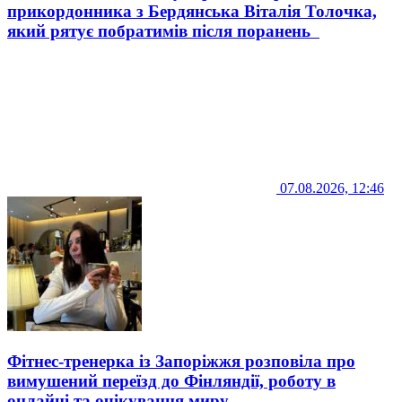
прикордонника з Бердянська Віталія Толочка,
який рятує побратимів після поранень
07.08.2026, 12:46
Фітнес-тренерка із Запоріжжя розповіла про
вимушений переїзд до Фінляндії, роботу в
онлайні та очікування миру