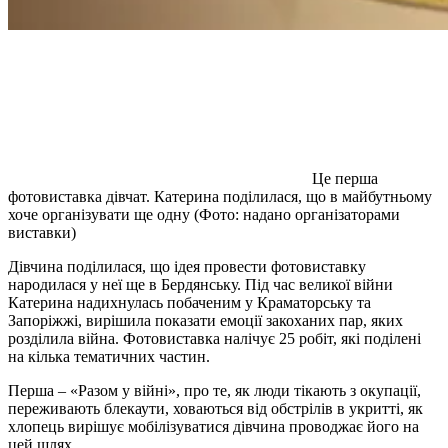
Це перша
фотовиставка дівчат. Катерина поділилася, що в майбутньому
хоче організувати ще одну (Фото: надано організаторами
виставки)
Дівчина поділилася, що ідея провести фотовиставку
народилася у неї ще в Бердянську. Під час великої війни
Катерина надихнулась побаченим у Краматорську та
Запоріжжі, вирішила показати емоції закоханих пар, яких
розділила війна. Фотовиставка налічує 25 робіт, які поділені
на кілька тематичних частин.
Перша – «Разом у війні», про те, як люди тікають з окупації,
переживають блекаути, ховаються від обстрілів в укритті, як
хлопець вирішує мобілізуватися дівчина проводжає його на
цей шлях.