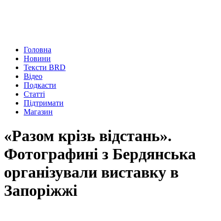
Головна
Новини
Тексти BRD
Відео
Подкасти
Статті
Підтримати
Магазин
«Разом крізь відстань».
Фотографині з Бердянська
організували виставку в
Запоріжжі