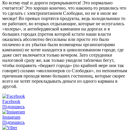
Ко всему ещё и дороги перекрываются! Это нормально
считается? Это хорошо конечно, что наконец-то решились что
то сделать с электропитанием Слободки, но не в июле же
месяце! Во превых портятся продукты, ведь холодильники то
не работают, во вторых отдыхающие, которые не испугались
«холеры», и антибердянской кампании на дорогах и в
больших городах (против которой кстати наши власти
оказались абсолютно бессильны или просто это было
оплачено и их убытки были возмещены организаторами
кампании) не хотят находится в цивилизованном городе, где
даже свет включается только вечером. Зато сотрудники
налоговой сразу же, как только увидели таблички бегут,
чтобы поправить «бюджет города» (по крайней мере они так
говорят) силами «миллионеров со Слободки», по непонятным
причинам проходя мимо больших гостинниц, которые скорее
всего не хотят перекладывать деньги из одного кармана в
другой.
Facebook
Підпишись
Instagram
Підпишись