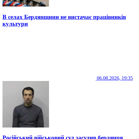
В селах Бердянщини не вистачає працівників
культури
06.08.2026, 19:35
Російський військовий суд засудив бердянця