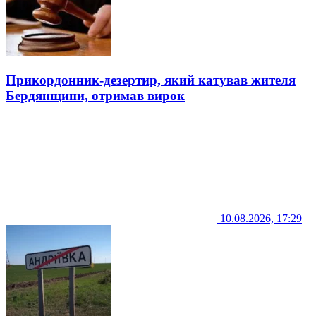
Прикордонник-дезертир, який катував жителя
Бердянщини, отримав вирок
10.08.2026, 17:29