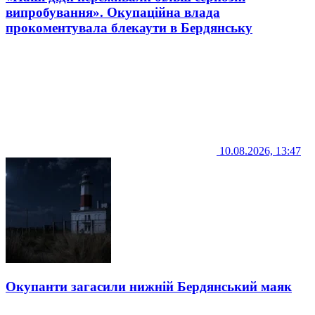
випробування». Окупаційна влада
прокоментувала блекаути в Бердянську
10.08.2026, 13:47
Окупанти загасили нижній Бердянський маяк