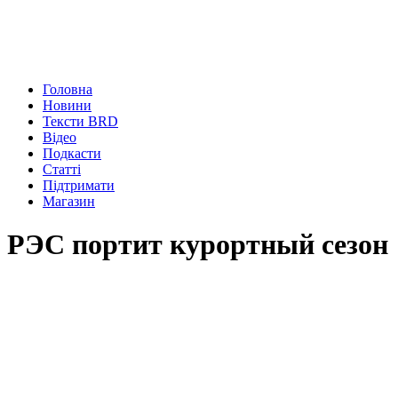
Головна
Новини
Тексти BRD
Відео
Подкасти
Статті
Підтримати
Магазин
РЭС портит курортный сезон