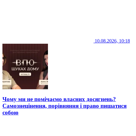
10.08.2026, 10:18
Чому ми не помічаємо власних досягнень?
Самознецінення, порівняння і право пишатися
собою