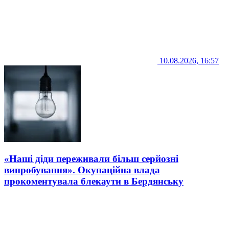
10.08.2026, 16:57
«Наші діди переживали більш серйозні
випробування». Окупаційна влада
прокоментувала блекаути в Бердянську