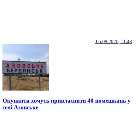
05.08.2026, 11:48
Окупанти хочуть привласнити 40 помешкань у
селі Азовське