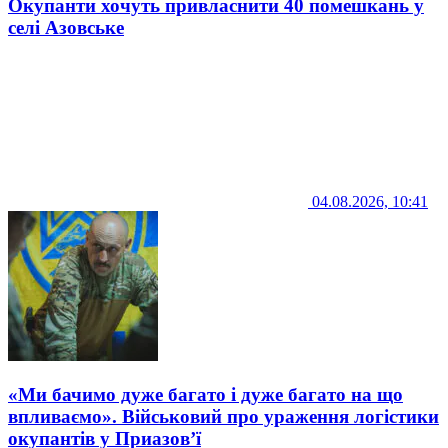
Окупанти хочуть привласнити 40 помешкань у
селі Азовське
04.08.2026, 10:41
«Ми бачимо дуже багато і дуже багато на що
впливаємо». Військовий про ураження логістики
окупантів у Приазов’ї