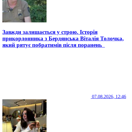
Завжди залишається у строю. Історія
прикордонника з Бердянська Віталія Толочка,
який рятує побратимів після поранень
07.08.2026, 12:46