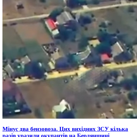
Мінус два бензовоза. Цих вихідних ЗСУ кілька
разів уразили окупантів на Бердянщині