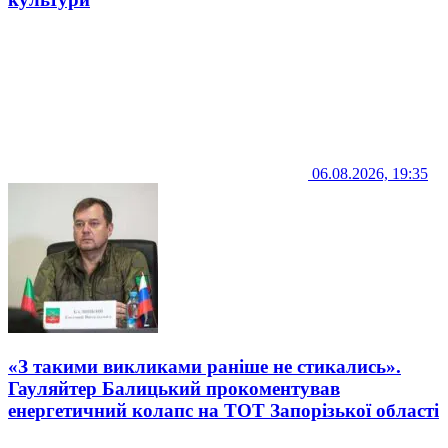
06.08.2026, 19:35
«З такими викликами раніше не стикались».
Гауляйтер Балицький прокоментував
енергетичний колапс на ТОТ Запорізької області