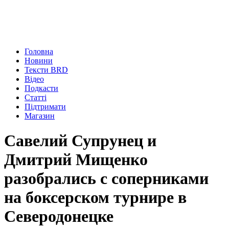
Головна
Новини
Тексти BRD
Відео
Подкасти
Статті
Підтримати
Магазин
Савелий Супрунец и
Дмитрий Мищенко
разобрались с соперниками
на боксерском турнире в
Северодонецке