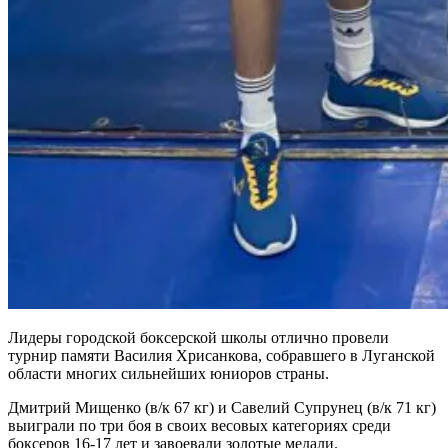
Лидеры городской боксерской школы отлично провели
турнир памяти Василия Хрисанкова, собравшего в Луганской
области многих сильнейших юниоров страны.
Дмитрий Мищенко (в/к 67 кг) и Савелий Супрунец (в/к 71 кг)
выиграли по три боя в своих весовых категориях среди
боксеров 16-17 лет и завоевали золотые медали.