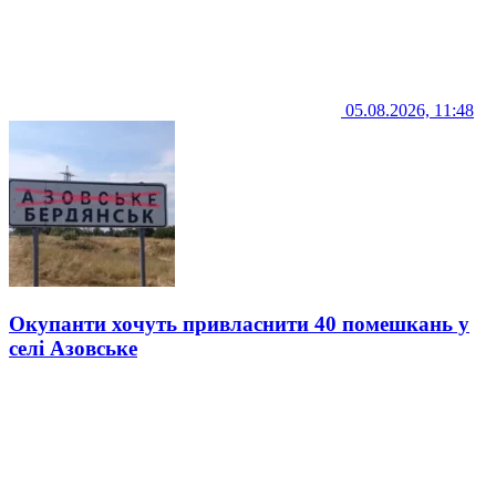
05.08.2026, 11:48
Окупанти хочуть привласнити 40 помешкань у
селі Азовське