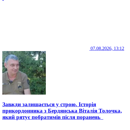
07.08.2026, 13:12
Завжди залишається у строю. Історія
прикордонника з Бердянська Віталія Толочка,
який рятує побратимів після поранень