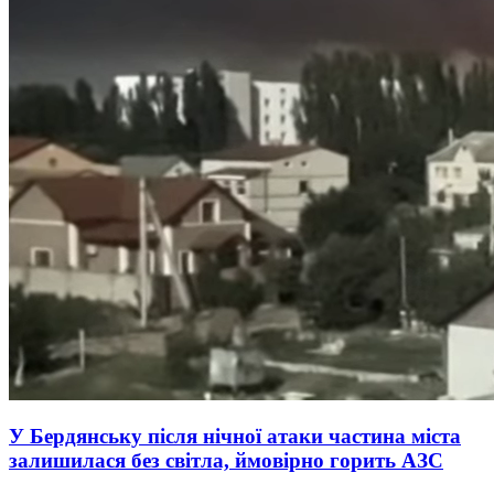
У Бердянську після нічної атаки частина міста
залишилася без світла, ймовірно горить АЗС