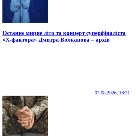
Останнє мирне літо та концерт суперфіналіста
«Х-фактора» Дмитра Волканова – архів
07.08.2026, 16:31