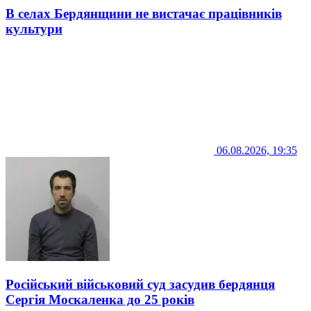
В селах Бердянщини не вистачає працівників
культури
06.08.2026, 19:35
Російський військовий суд засудив бердянця
Сергія Москаленка до 25 років