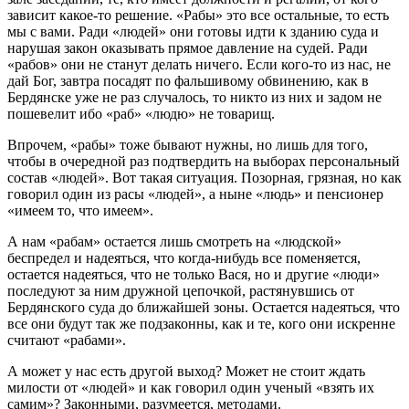
зависит какое-то решение. «Рабы» это все остальные, то есть
мы с вами. Ради «людей» они готовы идти к зданию суда и
нарушая закон оказывать прямое давление на судей. Ради
«рабов» они не станут делать ничего. Если кого-то из нас, не
дай Бог, завтра посадят по фальшивому обвинению, как в
Бердянске уже не раз случалось, то никто из них и задом не
пошевелит ибо «раб» «людю» не товарищ.
Впрочем, «рабы» тоже бывают нужны, но лишь для того,
чтобы в очередной раз подтвердить на выборах персональный
состав «людей». Вот такая ситуация. Позорная, грязная, но как
говорил один из расы «людей», а ныне «людь» и пенсионер
«имеем то, что имеем».
А нам «рабам» остается лишь смотреть на «людской»
беспредел и надеяться, что когда-нибудь все поменяется,
остается надеяться, что не только Вася, но и другие «люди»
последуют за ним дружной цепочкой, растянувшись от
Бердянского суда до ближайшей зоны. Остается надеяться, что
все они будут так же подзаконны, как и те, кого они искренне
считают «рабами».
А может у нас есть другой выход? Может не стоит ждать
милости от «людей» и как говорил один ученый «взять их
самим»? Законными, разумеется, методами.