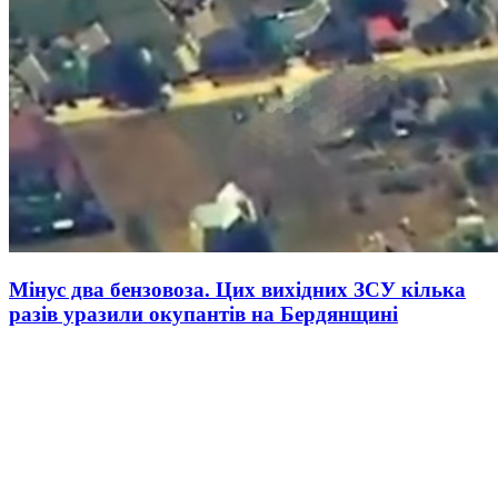
Мінус два бензовоза. Цих вихідних ЗСУ кілька
разів уразили окупантів на Бердянщині