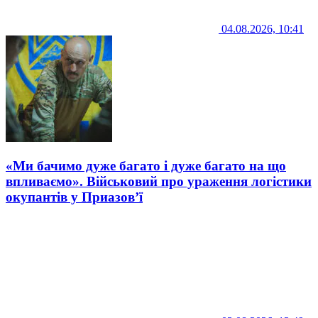
04.08.2026, 10:41
«Ми бачимо дуже багато і дуже багато на що
впливаємо». Військовий про ураження логістики
окупантів у Приазов’ї