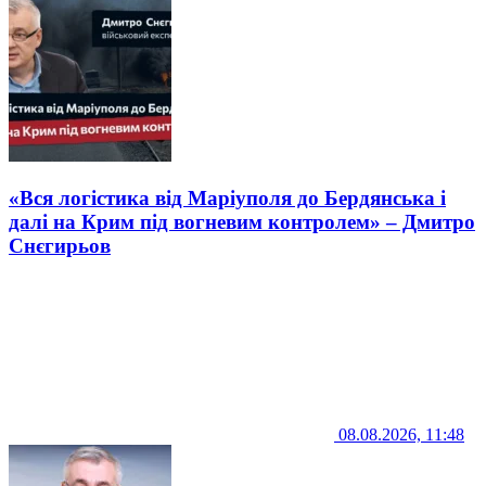
«Вся логістика від Маріуполя до Бердянська і
далі на Крим під вогневим контролем» – Дмитро
Снєгирьов
08.08.2026, 11:48