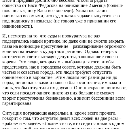
Васе и предъява достаточно весомая, чтобы оградить
общество от Васи Федосова на ближайшие 2 месяца (больше
пока нельзя, но у Васи все впереди). Улики оказались
настолько весомыми, что суд отказался даже выпустить его
под подписку о невыезде (не говоря уже о признании его
невиновности).
И, несмотря на то, что суды и прокуратура не раз
подвергались нашей критике, но даже они не смогли закрыть
глаза на вопиющее преступление – разбазаривание огромного
количества земель в курортном регионе. Однако теперь в
интересном свете выглядят депутаты, защищавшие своего
кореша. Это люди, которых мы выбрали для того, чтобы
представлять нас в городском совете, которые должны быть
честью и совестью города, эти люди требуют отпустить
обвиняемого в воровстве. Этим людям нет разницы ни до
горда, ни до нас с вами и нашего благосостояния, им важно
лишь, чтобы отпустили их другана. Они прекрасно понимают,
что если посадят одного никто из них больше не сможет
творит преступления безнаказанно, а значит бессонница всем
гарантирована.
Ситуация потрясающе аморальна и, кроме всего прочего,
говорит о том, что депутаты делят всех людей на две расы –
«рабов» и «людей». «Люди» это те, кто сидит с ними в одном
зале заседаний, те, кто имеет должности и регалии, от кого