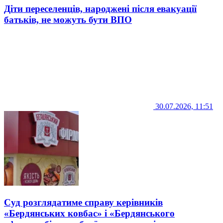
Діти переселенців, народжені після евакуації
батьків, не можуть бути ВПО
30.07.2026, 11:51
Суд розглядатиме справу керівників
«Бердянських ковбас» і «Бердянського