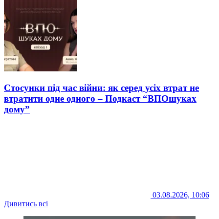
Стосунки під час війни: як серед усіх втрат не
втратити одне одного – Подкаст “ВПОшуках
дому”
03.08.2026, 10:06
Дивитись всі