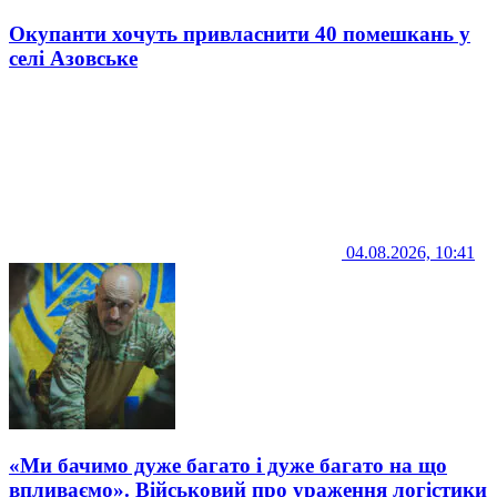
Окупанти хочуть привласнити 40 помешкань у
селі Азовське
04.08.2026, 10:41
«Ми бачимо дуже багато і дуже багато на що
впливаємо». Військовий про ураження логістики