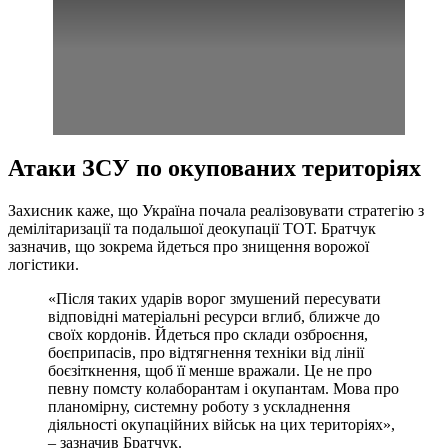
Атаки ЗСУ по окупованих територіях
Захисник каже, що Україна почала реалізовувати стратегію з
демілітаризації та подальшої деокупації ТОТ. Братчук
зазначив, що зокрема йдеться про знищення ворожої
логістики.
«Після таких ударів ворог змушений пересувати
відповідні матеріальні ресурси вглиб, ближче до
своїх кордонів. Йдеться про склади озброєння,
боєприпасів, про відтягнення техніки від лінії
боєзіткнення, щоб її менше вражали. Це не про
певну помсту колаборантам і окупантам. Мова про
планомірну, системну роботу з ускладнення
діяльності окупаційних військ на цих територіях»,
– зазначив Братчук.