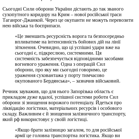
Сьогодні Сили оборони України дістають до так званого
сухопутного коридору на Крим – нової російської траси
Таганрог-Джанкой. Через це окупанти не можуть перевозити
нею війська та боєприпаси.
«Це зменшить ресурсність ворога та безпосередньо
впливатиме на інтенсивність бойових дій на лінії
зіткнення. Очевидно, що ці успішні удари вже на
сьогодні є, підкреслюю, системними. Ця
системність забезпечується відповідними засобами
вогневого ураження. Одна з операцій Сил
оборони, про яку ми сьогодні говоримо, це
ураження суховантажа у порту тимчасово
окупованого Бердянська», – зазначив військовий.
Речник зауважив, що для нього Запорізька область є
прикладом дуже вдалої, успішної системи роботи Сил
оборони зі знищення ворожого потенціалу. Йдеться про
ліквідацію логістики, матеріальних ресурсів і особового
складу. Важливим є й знищення залізничного транспорту,
який рф використовує у своїй логістиці.
«Якщо брати залізницю загалом, то для російської
армії це головна транспортна логістика. Якщо ви