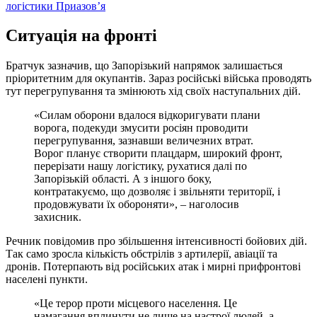
логістики Приазов’я
Ситуація на фронті
Братчук зазначив, що Запорізький напрямок залишається
пріоритетним для окупантів. Зараз російські війська проводять
тут перегрупування та змінюють хід своїх наступальних дій.
«Силам оборони вдалося відкоригувати плани
ворога, подекуди змусити росіян проводити
перегрупування, зазнавши величезних втрат.
Ворог планує створити плацдарм, широкий фронт,
перерізати нашу логістику, рухатися далі по
Запорізькій області. А з іншого боку,
контратакуємо, що дозволяє і звільняти території, і
продовжувати їх обороняти», – наголосив
захисник.
Речник повідомив про збільшення інтенсивності бойових дій.
Так само зросла кількість обстрілів з артилерії, авіації та
дронів. Потерпають від російських атак і мирні прифронтові
населені пункти.
«Це терор проти місцевого населення. Це
намагання вплинути не лише на настрої людей, а