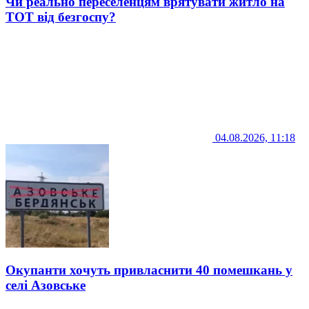
Чи реально переселенцям врятувати житло на
ТОТ від безгоспу?
04.08.2026, 11:18
Окупанти хочуть привласнити 40 помешкань у
селі Азовське