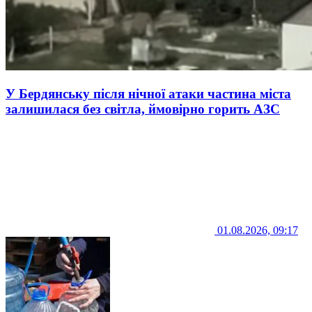
У Бердянську після нічної атаки частина міста
залишилася без світла, ймовірно горить АЗС
01.08.2026, 09:17