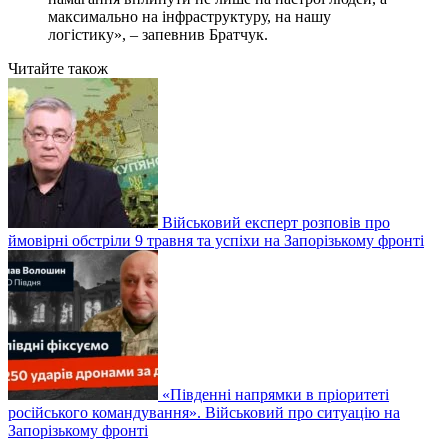
максимально на інфраструктуру, на нашу
логістику», – запевнив Братчук.
Читайте також
Військовий експерт розповів про
ймовірні обстріли 9 травня та успіхи на Запорізькому фронті
«Південні напрямки в пріоритеті
російського командування». Військовий про ситуацію на
Запорізькому фронті