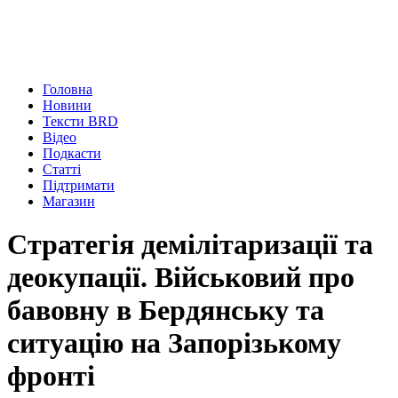
Головна
Новини
Тексти BRD
Відео
Подкасти
Статті
Підтримати
Магазин
Стратегія демілітаризації та
деокупації. Військовий про
бавовну в Бердянську та
ситуацію на Запорізькому
фронті