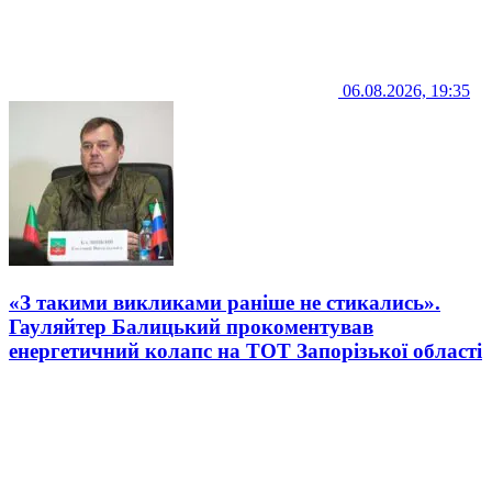
06.08.2026, 19:35
«З такими викликами раніше не стикались».
Гауляйтер Балицький прокоментував
енергетичний колапс на ТОТ Запорізької області