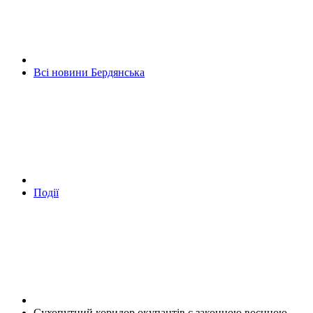
Всі новини Бердянська
Події
Сухопутний коридор окупантів є законною воєнною