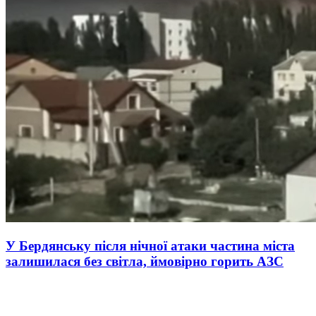
У Бердянську після нічної атаки частина міста
залишилася без світла, ймовірно горить АЗС