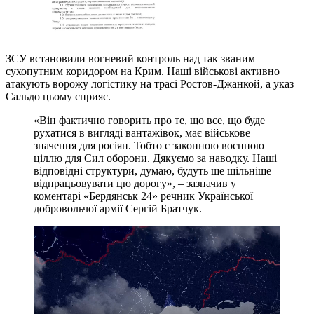
ЗСУ встановили вогневий контроль над так званим
сухопутним коридором на Крим. Наші військові активно
атакують ворожу логістику на трасі Ростов-Джанкой, а указ
Сальдо цьому сприяє.
«Він фактично говорить про те, що все, що буде
рухатися в вигляді вантажівок, має військове
значення для росіян. Тобто є законною воєнною
ціллю для Сил оборони. Дякуємо за наводку. Наші
відповідні структури, думаю, будуть ще щільніше
відпрацьовувати цю дорогу», – зазначив у
коментарі «Бердянськ 24» речник Української
добровольчої армії Сергій Братчук.