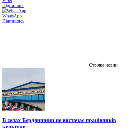
Viber
Підпишись
WhatsApp
Підпишись
Стрічка новин
В селах Бердянщини не вистачає працівників
культури