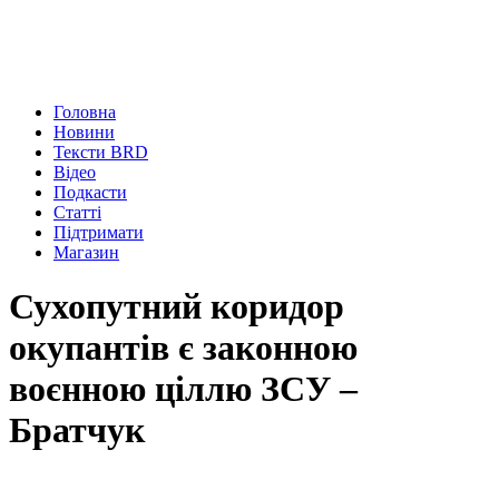
Головна
Новини
Тексти BRD
Відео
Подкасти
Статті
Підтримати
Магазин
Сухопутний коридор
окупантів є законною
воєнною ціллю ЗСУ –
Братчук