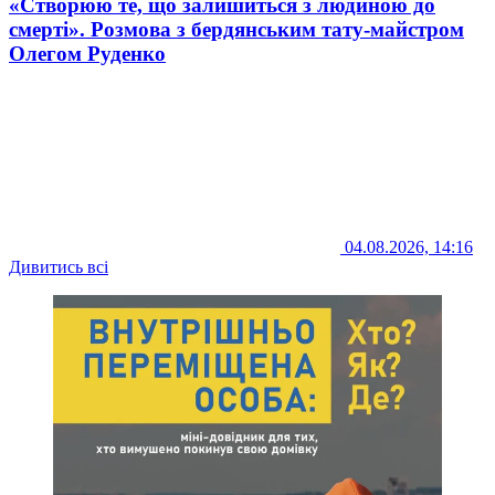
«Створюю те, що залишиться з людиною до
смерті». Розмова з бердянським тату-майстром
Олегом Руденко
04.08.2026, 14:16
Дивитись всі