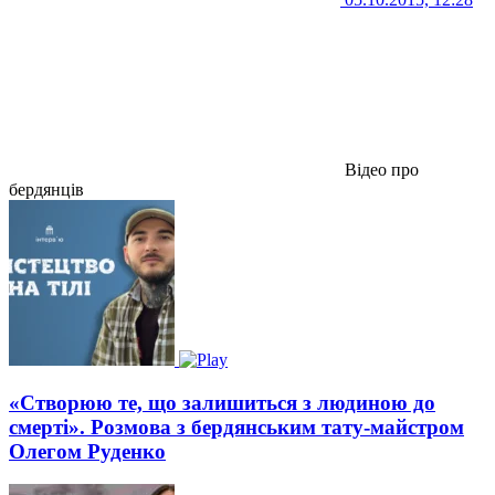
Відео про
бердянців
«Створюю те, що залишиться з людиною до
смерті». Розмова з бердянським тату-майстром
Олегом Руденко