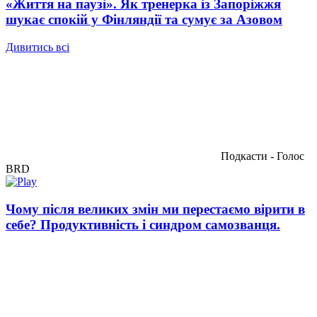
«Життя на паузі». Як тренерка із Запоріжжя
шукає спокій у Фінляндії та сумує за Азовом
Дивитись всі
Подкасти - Голос
BRD
Чому після великих змін ми перестаємо вірити в
себе? Продуктивність і синдром самозванця.