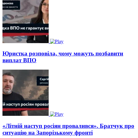
Юристка розповіла, чому можуть позбавити
виплат ВПО
«Літній наступ росіян провалився». Братчук про
ситуацію на Запорізькому фронті