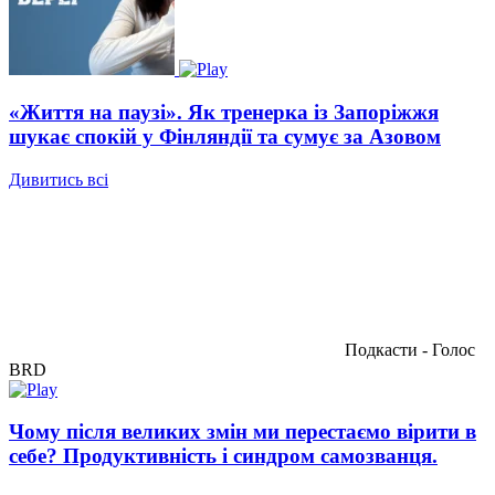
«Життя на паузі». Як тренерка із Запоріжжя
шукає спокій у Фінляндії та сумує за Азовом
Дивитись всі
Подкасти - Голос
BRD
Чому після великих змін ми перестаємо вірити в
себе? Продуктивність і синдром самозванця.