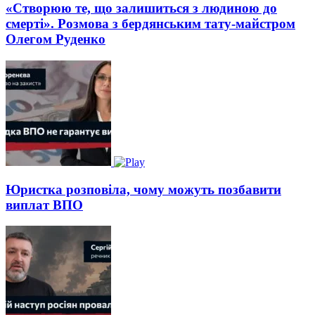
«Створюю те, що залишиться з людиною до
смерті». Розмова з бердянським тату-майстром
Олегом Руденко
Юристка розповіла, чому можуть позбавити
виплат ВПО