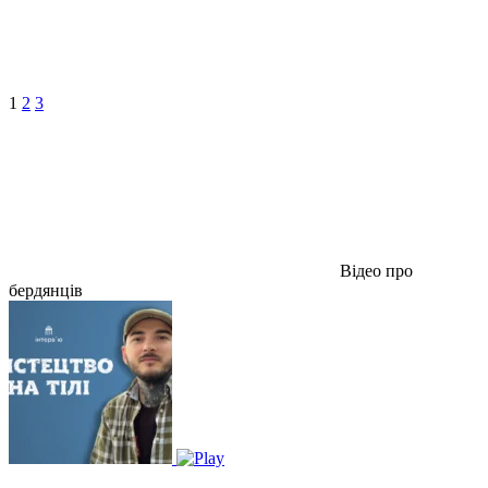
1
2
3
Відео про
бердянців