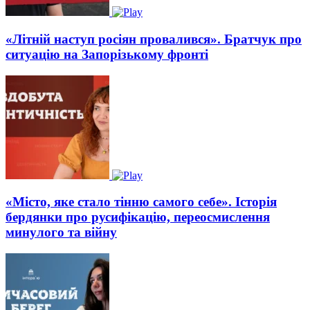
«Літній наступ росіян провалився». Братчук про
ситуацію на Запорізькому фронті
«Місто, яке стало тінню самого себе». Історія
бердянки про русифікацію, переосмислення
минулого та війну