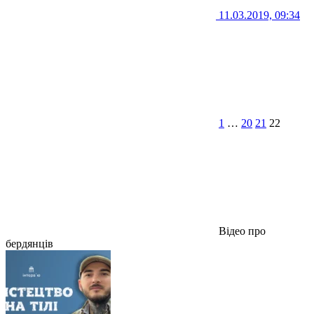
11.03.2019, 09:34
1
…
20
21
22
Відео про
бердянців