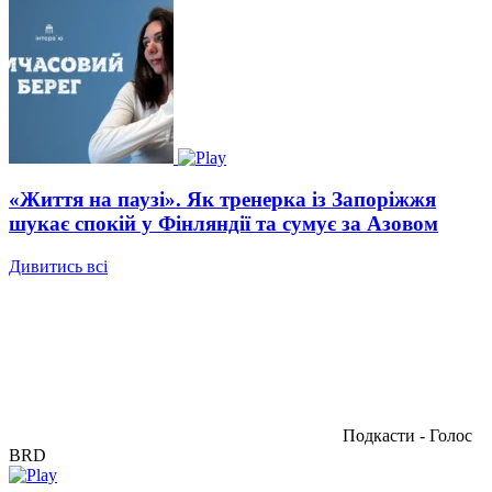
«Життя на паузі». Як тренерка із Запоріжжя
шукає спокій у Фінляндії та сумує за Азовом
Дивитись всі
Подкасти - Голос
BRD