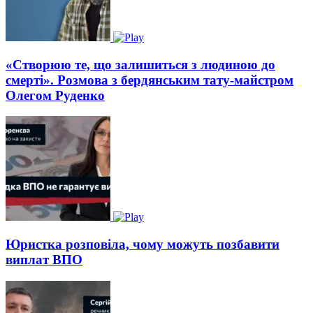
«Створюю те, що залишиться з людиною до
смерті». Розмова з бердянським тату-майстром
Олегом Руденко
Юристка розповіла, чому можуть позбавити
виплат ВПО