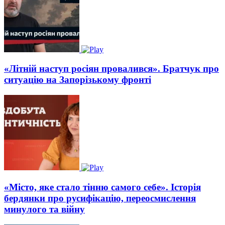
«Літній наступ росіян провалився». Братчук про
ситуацію на Запорізькому фронті
«Місто, яке стало тінню самого себе». Історія
бердянки про русифікацію, переосмислення
минулого та війну