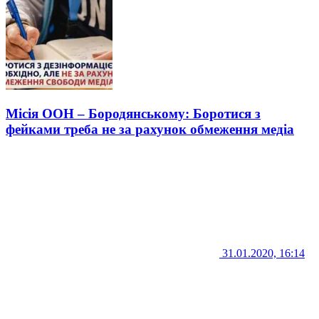
Місія ООН – Бородянському: Боротися з
фейками треба не за рахунок обмеження медіа
31.01.2020, 16:14