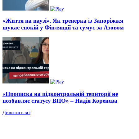
«Життя на паузі». Як тренерка із Запоріжжя
шукає спокій у Фінляндії та сумує за Азовом
«Прописка на підконтрольній території не
позбавляє статусу ВПО» – Надія Коренєва
Дивитись всі