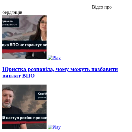
Відео про
бердянців
Юристка розповіла, чому можуть позбавити
виплат ВПО