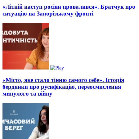
«Літній наступ росіян провалився». Братчук про
ситуацію на Запорізькому фронті
«Місто, яке стало тінню самого себе». Історія
бердянки про русифікацію, переосмислення
минулого та війну