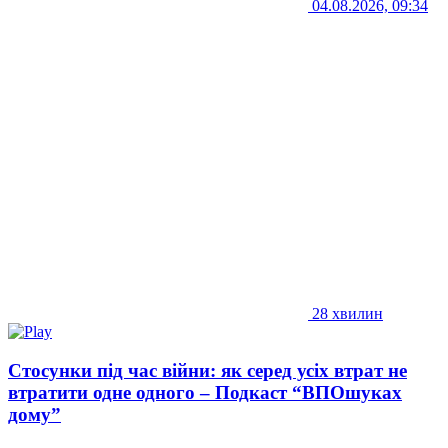
04.08.2026, 09:34
28 хвилин
Стосунки під час війни: як серед усіх втрат не
втратити одне одного – Подкаст “ВПОшуках
дому”