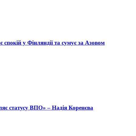
 спокій у Фінляндії та сумує за Азовом
ляє статусу ВПО» – Надія Коренєва