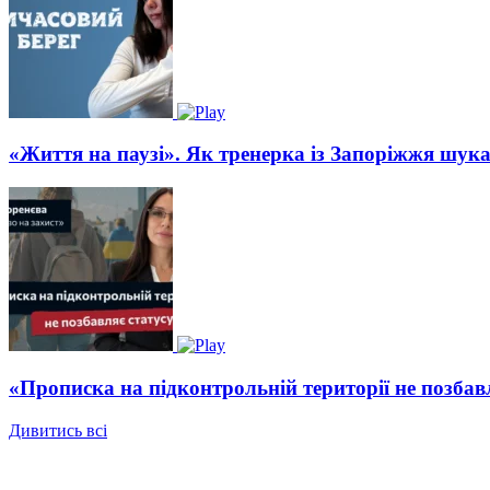
«Життя на паузі». Як тренерка із Запоріжжя шукає
«Прописка на підконтрольній території не позбав
Дивитись всі