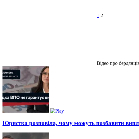
1
2
Відео про бердянці
Юристка розповіла, чому можуть позбавити вип