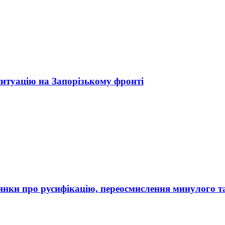
ситуацію на Запорізькому фронті
рдянки про русифікацію, переосмислення минулого т