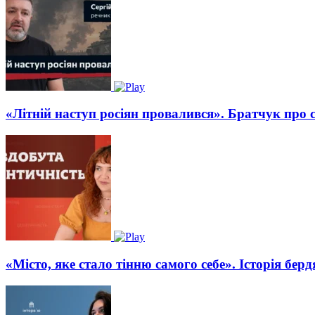
«Літній наступ росіян провалився». Братчук про 
«Місто, яке стало тінню самого себе». Історія бе