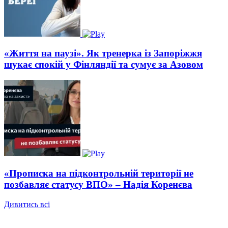
«Життя на паузі». Як тренерка із Запоріжжя
шукає спокій у Фінляндії та сумує за Азовом
«Прописка на підконтрольній території не
позбавляє статусу ВПО» – Надія Коренєва
Дивитись всі