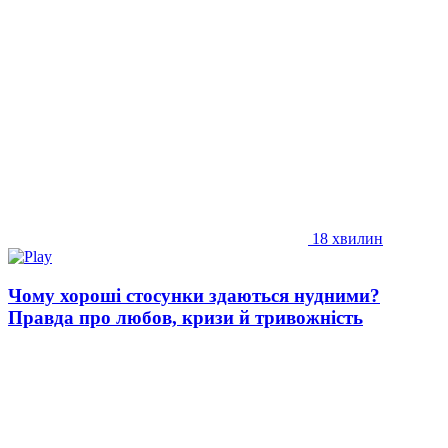
18 хвилин
Чому хороші стосунки здаються нудними?
Правда про любов, кризи й тривожність