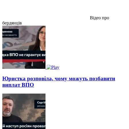
Відео про
бердянців
Юристка розповіла, чому можуть позбавити
виплат ВПО