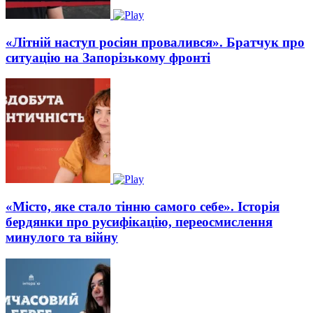
«Літній наступ росіян провалився». Братчук про
ситуацію на Запорізькому фронті
«Місто, яке стало тінню самого себе». Історія
бердянки про русифікацію, переосмислення
минулого та війну