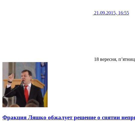
21.09.2015, 16:55
18 вересня, п’ятниц
Фракция Ляшко обжалует решение о снятии непр