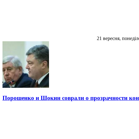
21 вересня, понеділ
Порошенко и Шокин соврали о прозрачности кон