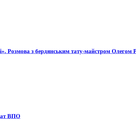
і». Розмова з бердянським тату-майстром Олегом 
лат ВПО