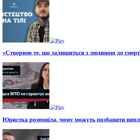
«Створюю те, що залишиться з людиною до смерт
Юристка розповіла, чому можуть позбавити вип