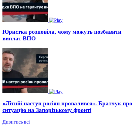
Юристка розповіла, чому можуть позбавити
виплат ВПО
«Літній наступ росіян провалився». Братчук про
ситуацію на Запорізькому фронті
Дивитись всі