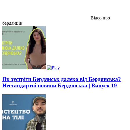
Відео про
бердянців
Як зустріти Бердянськ далеко від Бердянська?
Нестандартні новини Бердянська | Випуск 19