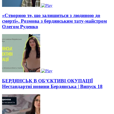
«Створюю те, що залишиться з людиною до
смерті». Розмова з бердянським тату-майстром
Олегом Руденко
БЕРДЯНСЬК В ОБ’ЄКТИВІ ОКУПАЦІЇ
Нестандартні новини Бердянська | Випуск 18