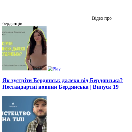
Відео про
бердянців
Як зустріти Бердянськ далеко від Бердянська?
Нестандартні новини Бердянська | Випуск 19