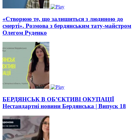
«Створюю те, що залишиться з людиною до
смерті». Розмова з бердянським тату-майстром
Олегом Руденко
БЕРДЯНСЬК В ОБ’ЄКТИВІ ОКУПАЦІЇ
Нестандартні новини Бердянська | Випуск 18