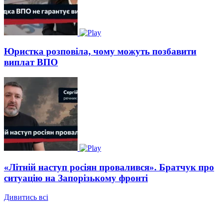
Юристка розповіла, чому можуть позбавити
виплат ВПО
«Літній наступ росіян провалився». Братчук про
ситуацію на Запорізькому фронті
Дивитись всі