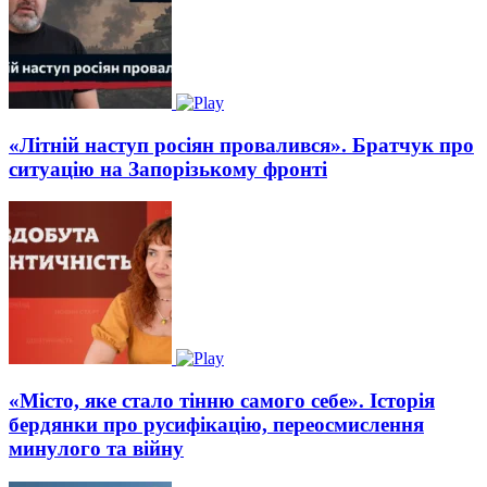
«Літній наступ росіян провалився». Братчук про
ситуацію на Запорізькому фронті
«Місто, яке стало тінню самого себе». Історія
бердянки про русифікацію, переосмислення
минулого та війну