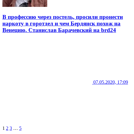
В профессию через постель, просили пронести
наркоту в горотдел и чем Бердянск похож на
Венецию. Станислав Барачевский на brd24
07.05.2020, 17:09
1
2
3
…
5