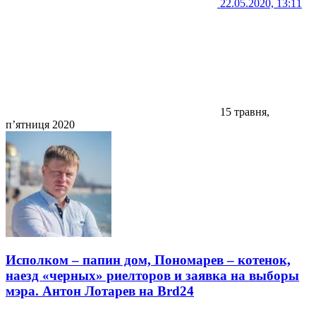
22.05.2020, 13:11
15 травня,
п’ятниця 2020
Исполком – папин дом, Пономарев – котенок,
наезд «черных» риелторов и заявка на выборы
мэра. Антон Лотарев на Brd24