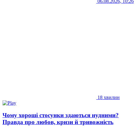
06.08.2026, 10:26
18 хвилин
Чому хороші стосунки здаються нудними?
Правда про любов, кризи й тривожність