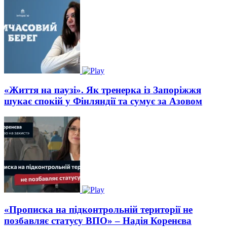
«Життя на паузі». Як тренерка із Запоріжжя
шукає спокій у Фінляндії та сумує за Азовом
«Прописка на підконтрольній території не
позбавляє статусу ВПО» – Надія Коренєва