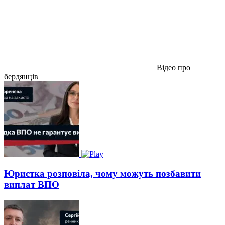
Відео про
бердянців
Юристка розповіла, чому можуть позбавити
виплат ВПО