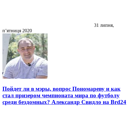
31 липня,
п’ятниця 2020
Пойдет ли в мэры, вопрос Пономареву и как
стал призером чемпионата мира по футболу
среди бездомных? Александр Свидло на Brd24