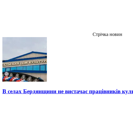
Стрічка новин
В селах Бердянщини не вистачає працівників кул