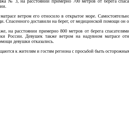
яжа № 3, на расстоянии примерно 700 метров от берега спаса
ии.
матрасе ветром его относило в открытое море. Самостоятельно
и. Спасенного доставили на берег, от медицинской помощи он о
же, на расстоянии примерно 800 метров от берега спасателям
нки России. Девушек также ветром на надувном матрасе отн
мощи девушки отказались.
щаются к жителям и гостям региона с просьбой быть осторожным