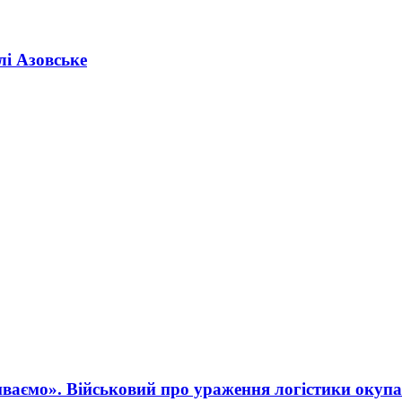
лі Азовське
ваємо». Військовий про ураження логістики окупа