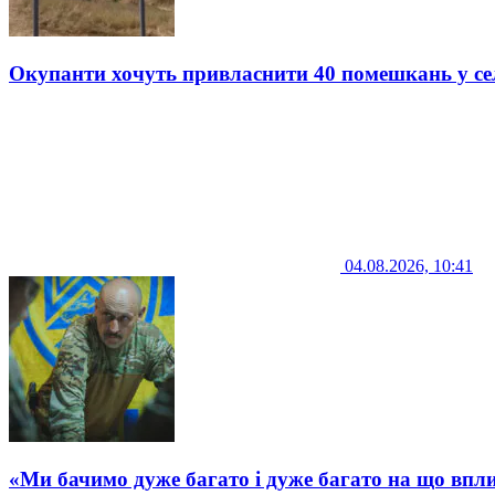
Окупанти хочуть привласнити 40 помешкань у се
04.08.2026, 10:41
«Ми бачимо дуже багато і дуже багато на що впли