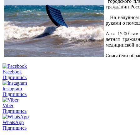
городского пл
гражданин Росс
– На надувном 
руками о помощ
А в 15:00 там 
летняя гражда
медицинской по
Спасатели обра
Facebook
Підпишись
Instagram
Підпишись
Viber
Підпишись
WhatsApp
Підпишись