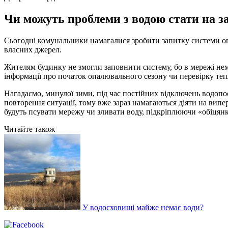
Чи можуть проблеми з водою стати на з
Сьогодні комунальники намагалися зробити запитку системи опа
власних джерел.
Жителям будинку не змогли заповнити систему, бо в мережі не
інформації про початок опалювального сезону чи перевірку те
Нагадаємо, минулої зими, під час постійних відключень водопос
повторення ситуації, тому вже зараз намагаються діяти на вип
будуть псувати мережу чи зливати воду, підкріплюючи «обіцянк
Читайте також
У водосховищі майже немає води?