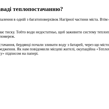
аваді теплопостачанню?
лення в одній з багатоповерхівок Нагірної частини міста. Втім 
має тиску. Тобто води недостатньо, щоб заживити систему тепло
пломереж.
тачання, бердянці почали зливати воду з батарей, через що міст
ередження. Як нам повідомили місцеві жителі, окупаційна «Тепл
у» підписом на папері.