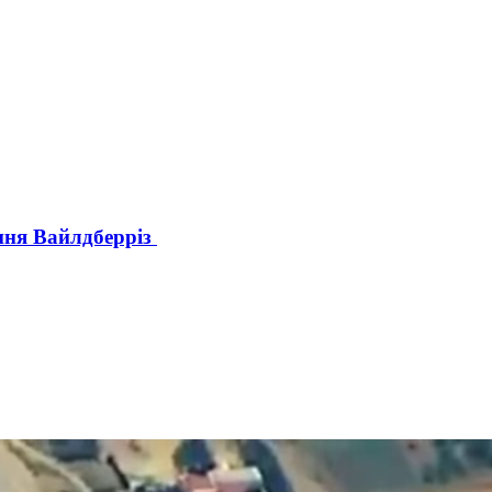
ння Вайлдберріз