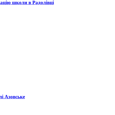
кацію школи в Радолівці
лі Азовське