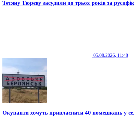
Тетяну Тюрєву засудили до трьох років за русифі
05.08.2026, 11:48
Окупанти хочуть привласнити 40 помешкань у се