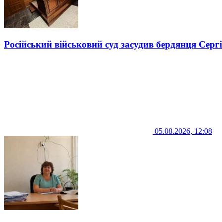
Російський військовий суд засудив бердянця Серг
05.08.2026, 12:08