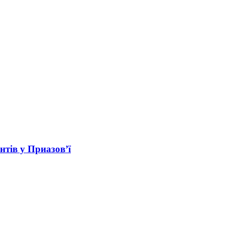
нтів у Приазов’ї