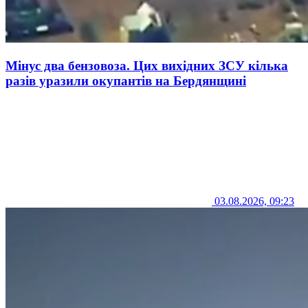
Мінус два бензовоза. Цих вихідних ЗСУ кілька
разів уразили окупантів на Бердянщині
03.08.2026, 09:23