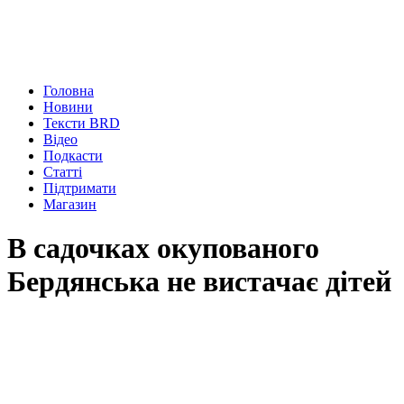
Головна
Новини
Тексти BRD
Відео
Подкасти
Статті
Підтримати
Магазин
В садочках окупованого
Бердянська не вистачає дітей