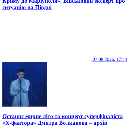
Криму до Маріуполя». Військовий експерт про
ситуацію на Півдні
07.08.2026, 17:44
Останнє мирне літо та концерт суперфіналіста
«Х-фактора» Дмитра Волканова – архів