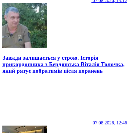
07.08.2026, 13:12
Завжди залишається у строю. Історія
прикордонника з Бердянська Віталія Толочка,
який рятує побратимів після поранень
07.08.2026, 12:46