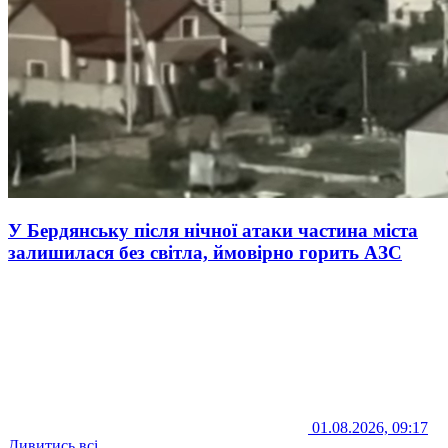
У Бердянську після нічної атаки частина міста
залишилася без світла, ймовірно горить АЗС
01.08.2026, 09:17
Дивитись всі