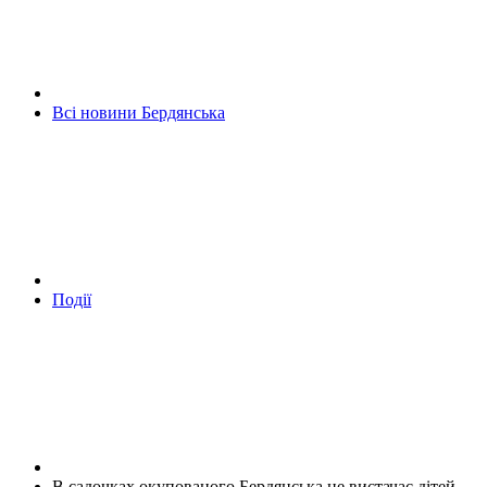
Всі новини Бердянська
Події
В садочках окупованого Бердянська не вистачає дітей