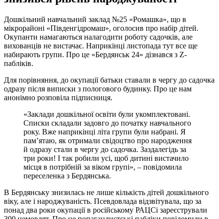
Дошкільний навчальний заклад №25 «Ромашка», що в
мікрорайоні «Південгідромаш», оголосив про набір дітей.
Окупанти намагаються налагодити роботу садочків, але
вихованців не вистачає. Наприкінці листопада тут все ще
набирають групи. Про це «Бердянськ 24» дізнався з Z-
пабліків.
Для порівняння, до окупації батьки ставали в чергу до садочка
одразу після виписки з пологового будинку. Про це нам
анонімно розповіла підписниця.
«Заклади дошкільної освіти були укомплектовані.
Списки складали задовго до початку навчального
року. Вже наприкінці літа групи були набрані. Я
пам’ятаю, як отримали свідоцтво про народження
й одразу стали в чергу до садочка. Заздалегідь за
три роки! І так робили усі, щоб дитині вистачило
місця в потрібній за віком групі», – повідомила
переселенка з Бердянська.
В Бердянську знизилась не лише кількість дітей дошкільного
віку, але і народжуваність. Псевдовлада відзвітувала, що за
понад два роки окупації в російському РАЦСі зареєстрували
300 немовлят. Про це попагандистські пабліки повідомили в