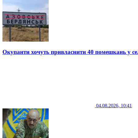
Окупанти хочуть привласнити 40 помешкань у се
04.08.2026, 10:41