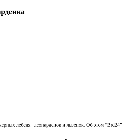
арденка
 черных лебедя, леопарденок и львенок. Об этом “Brd24”