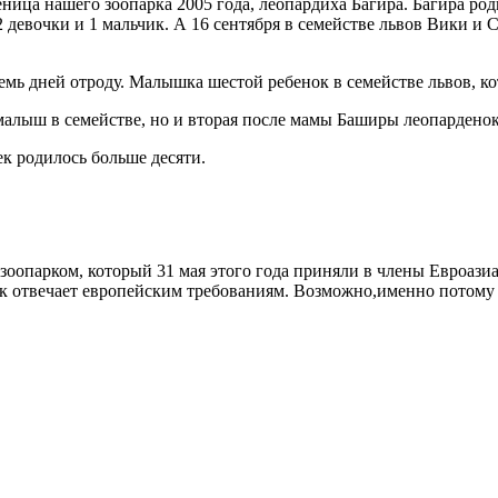
ница нашего зоопарка 2005 года, леопардиха Багира. Багира род
2 девочки и 1 мальчик. А 16 сентября в семействе львов Вики и 
емь дней отроду. Малышка шестой ребенок в семействе львов, ко
алыш в семействе, но и вторая после мамы Баширы леопарденок-
к родилось больше десяти.
зоопарком, который 31 мая этого года приняли в члены Евроази
рк отвечает европейским требованиям. Возможно,именно потому 