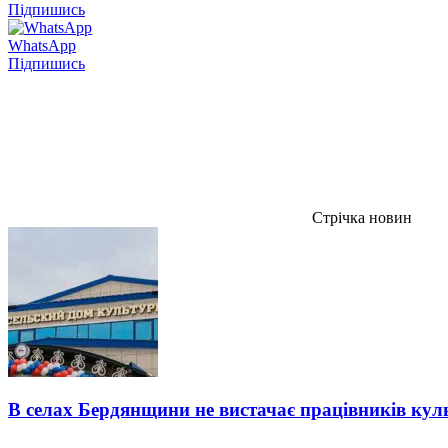
Підпишись
WhatsApp
Підпишись
Стрічка новин
В селах Бердянщини не вистачає працівників кул