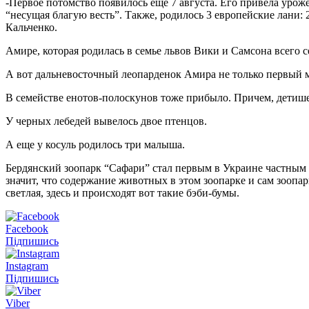
-Первое потомство появилось еще 7 августа. Его привела уроже
“несущая благую весть”. Также, родилось 3 европейские лани: 
Кальченко.
Амире, которая родилась в семье львов Вики и Самсона всего с
А вот дальневосточный леопарденок Амира не только первый м
В семействе енотов-полоскунов тоже прибыло. Причем, детише
У черных лебедей вывелось двое птенцов.
А еще у косуль родилось три малыша.
Бердянский зоопарк “Сафари” стал первым в Украине частным 
значит, что содержание животных в этом зоопарке и сам зоопа
светлая, здесь и происходят вот такие бэби-бумы.
Facebook
Підпишись
Instagram
Підпишись
Viber