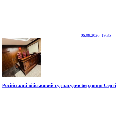
06.08.2026, 19:35
Російський військовий суд засудив бердянця Серг