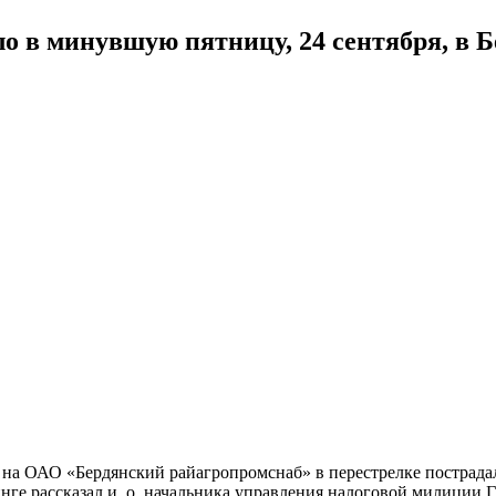
о в минувшую пятницу, 24 сентября, в Б
на ОАО «Бердянский райагропромснаб» в перестрелке пострада
инге рассказал и. о. начальника управления налоговой милиции