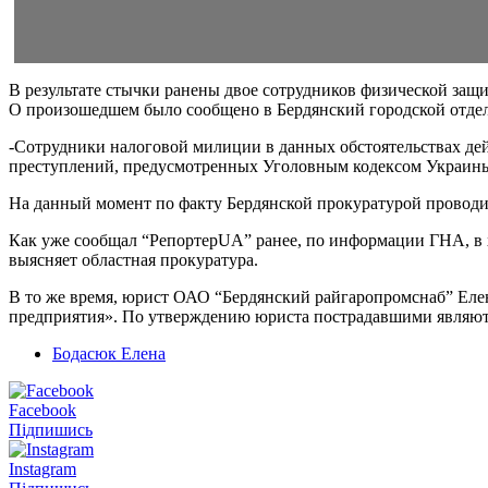
В результате стычки ранены двое сотрудников физической защ
О произошедшем было сообщено в Бердянский городской отдел
-Сотрудники налоговой милиции в данных обстоятельствах де
преступлений, предусмотренных Уголовным кодексом Украины
На данный момент по факту Бердянской прокуратурой проводит
Как уже сообщал “РепортерUA” ранее, по информации ГНА, в х
выясняет областная прокуратура.
В то же время, юрист ОАО “Бердянский райгаропромснаб” Елен
предприятия». По утверждению юриста пострадавшими являют
Бодасюк Елена
Facebook
Підпишись
Instagram