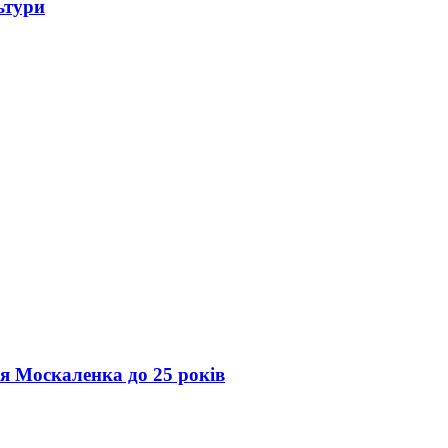
ьтури
ія Москаленка до 25 років