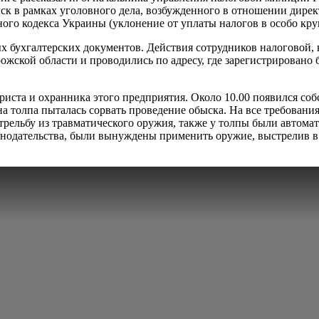
ыск в рамках уголовного дела, возбужденного в отношении дире
ного кодекса Украины (уклонение от уплаты налогов в особо кру
х бухгалтерских документов. Действия сотрудников налоговой,
ской области и проводились по адресу, где зарегистрировано б
иста и охранника этого предприятия. Около 10.00 появился собс
на толпа пыталась сорвать проведение обыска. На все требован
 стрельбу из травматического оружия, также у толпы были авто
одательства, были вынуждены применить оружие, выстрелив в во