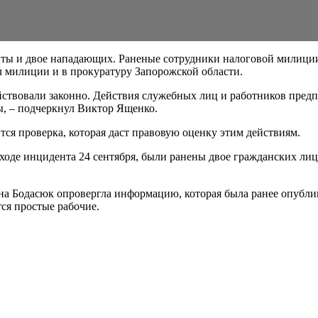
иты и двое нападающих. Раненые сотрудники налоговой милиции
 милиции и в прокуратуру Запорожской области.
йствовали законно. Действия служебных лиц и работников пред
, – подчеркнул Виктор Ященко.
ся проверка, которая даст правовую оценку этим действиям.
оде инцидента 24 сентября, были ранены двое гражданских лиц
а Бодасюк опровергла информацию, которая была ранее опублик
ся простые рабочие.