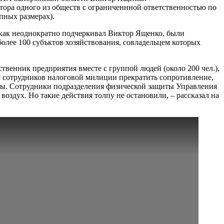
ктора одного из обществ с ограниченнной ответственностью по
пных размерах).
 как неоднократно подчеркивал Виктор Ященко, были
олее 100 субъктов хозяйствования, совладельцем которых
твенник предприятия вместе с группой людей (около 200 чел.),
ия сотрудников налоговой милиции прекратить сопротивление,
маты. Сотрудники подразделения физической защиты Управления
здух. Но такие действия толпу не остановили, – рассказал на