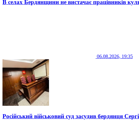
В селах Бердянщини не вистачає працівників кул
06.08.2026, 19:35
Російський військовий суд засудив бердянця Серг