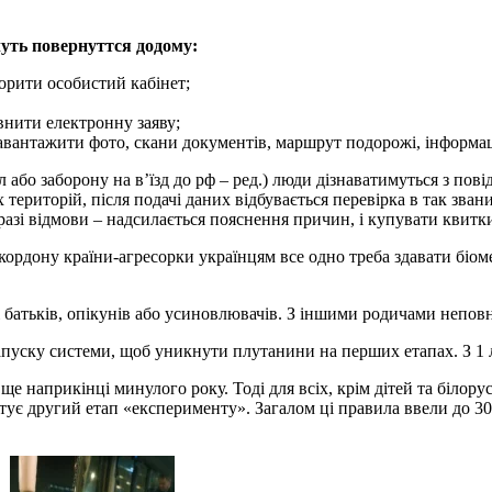
чуть повернуттся додому:
орити особистий кабінет;
овнити електронну заяву;
 завантажити фото, скани документів, маршрут подорожі, інформац
 або заборону на в’їзд до рф – ред.) люди дізнаватимуться з пові
риторій, після подачі даних відбувається перевірка в так зван
 разі відмови – надсилається пояснення причин, і купувати квит
і кордону країни-агресорки українцям все одно треба здавати біом
оді батьків, опікунів або усиновлювачів. З іншими родичами непо
запуску системи, щоб уникнути плутанини на перших етапах. З 1
 ще наприкінці минулого року. Тоді для всіх, крім дітей та біло
тує другий етап «експерименту». Загалом ці правила ввели до 30