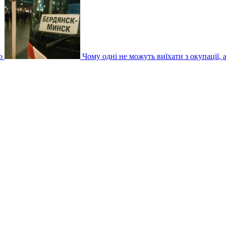
о
Чому одні не можуть виїхати з окупації,