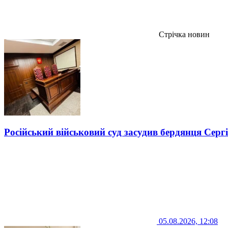
Стрічка новин
Російський військовий суд засудив бердянця Серг
05.08.2026, 12:08