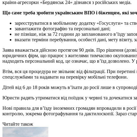
країни-агресорки «Бердянськ 24» дізнався з російських медіа.
Що саме треба зробити українським ВПО і біженцям, які хо
зареєструватися в мобільному додатку «Госуслуги» та ств
завантажити фотографію та персональні дані;
не пізніше, ніж за 72 години до запланованого в’їзду зап
вказати терміни перебування, особисті дані, мету візиту,
Заява вважається дійсною протягом 90 днів. Про рішення (дозвіл
юридичних фірм, що працює з жителями тимчасово окупованих те
надходить персональний код, це означає, що в’їзд дозволено. У
Втім, вся ця процедура не звільняє від фільтрації. При перетин
спецслужбами та надавати на перевірку мобільні телефони.
Дітей від 6 до 18 років можуть в’їхати до росії лише в супров
Юристи радять утриматися від поїздок у червні та дочекатися 
Нові правила для в’їзду іноземних громадян впровадили в росії
контролю, зокрема фотографування та дактилоскопії. Зараз стар
Читайте також