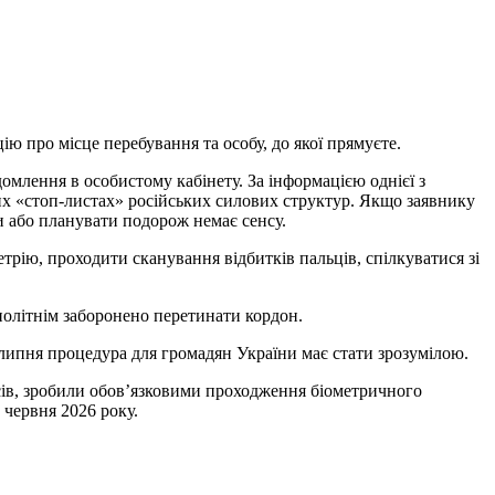
ію про місце перебування та особу, до якої прямуєте.
домлення в особистому кабінету. За інформацією однієї з
их «стоп-листах» російських силових структур. Якщо заявнику
ки або планувати подорож немає сенсу.
етрію, проходити сканування відбитків пальців, спілкуватися зі
внолітнім заборонено перетинати кордон.
 липня процедура для громадян України має стати зрозумілою.
русів, зробили обов’язковими проходження біометричного
 червня 2026 року.