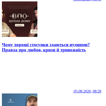
Чому хороші стосунки здаються нудними?
Правда про любов, кризи й тривожність
05.08.2026, 08:28