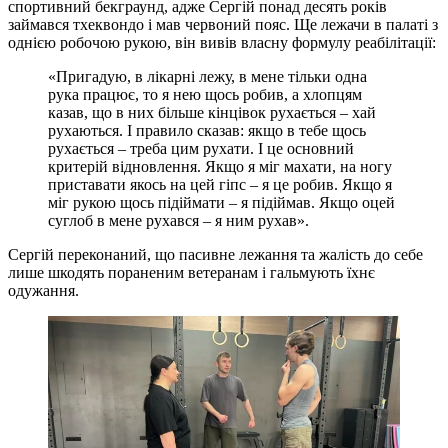
спортивний бекграунд, адже Сергій понад десять років
займався тхеквондо і мав червоний пояс. Ще лежачи в палаті з
однією робочою рукою, він вивів власну формулу реабілітації:
«Пригадую, в лікарні лежу, в мене тільки одна
рука працює, то я нею щось робив, а хлопцям
казав, що в них більше кінцівок рухається – хай
рухаються. І правило сказав: якщо в тебе щось
рухається – треба цим рухати. І це основний
критерій відновлення. Якщо я міг махати, на ногу
приставати якось на цей гіпс – я це робив. Якщо я
міг рукою щось підіймати – я підіймав. Якщо оцей
суглоб в мене рухався – я ним рухав».
Сергій переконаний, що пасивне лежання та жалість до себе
лише шкодять пораненим ветеранам і гальмують їхнє
одужання.