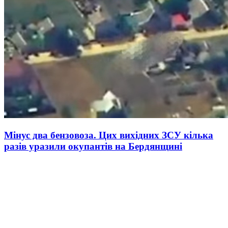
Мінус два бензовоза. Цих вихідних ЗСУ кілька
разів уразили окупантів на Бердянщині