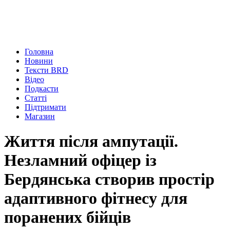
Головна
Новини
Тексти BRD
Відео
Подкасти
Статті
Підтримати
Магазин
Життя після ампутації.
Незламний офіцер із
Бердянська створив простір
адаптивного фітнесу для
поранених бійців