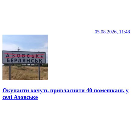
05.08.2026, 11:48
Окупанти хочуть привласнити 40 помешкань у
селі Азовське