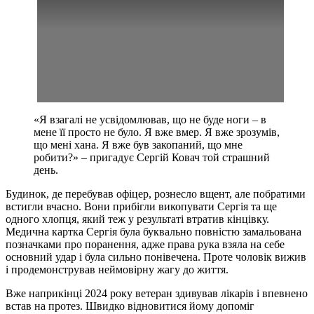
«Я взагалі не усвідомлював, що не буде ноги – в
мене її просто не було. Я вже вмер. Я вже зрозумів,
що мені хана. Я вже був закопаний, що мне
робити?» – пригадує Сергій Ковач той страшний
день.
Будинок, де перебував офіцер, рознесло вщент, але побратими
встигли вчасно. Вони прибігли викопувати Сергія та ще
одного хлопця, який теж у результаті втратив кінцівку.
Медична картка Сергія була буквально повністю замальована
позначками про поранення, адже права рука взяла на себе
основний удар і була сильно понівечена. Проте чоловік вижив
і продемонстрував неймовірну жагу до життя.
Вже наприкінці 2024 року ветеран здивував лікарів і впевнено
встав на протез. Швидко відновитися йому допоміг