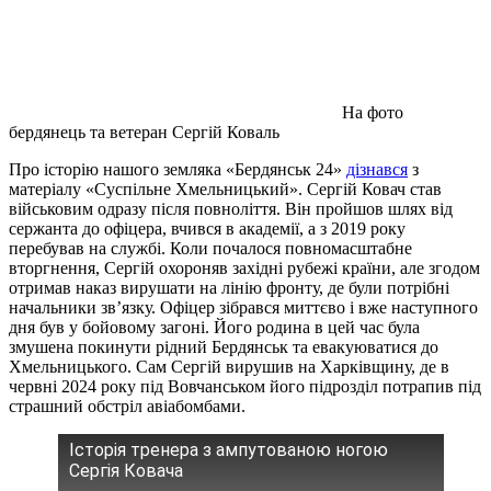
На фото
бердянець та ветеран Сергій Коваль
Про історію нашого земляка «Бердянськ 24»
дізнався
з
матеріалу «Суспільне Хмельницький». Сергій Ковач став
військовим одразу після повноліття. Він пройшов шлях від
сержанта до офіцера, вчився в академії, а з 2019 року
перебував на службі. Коли почалося повномасштабне
вторгнення, Сергій охороняв західні рубежі країни, але згодом
отримав наказ вирушати на лінію фронту, де були потрібні
начальники зв’язку. Офіцер зібрався миттєво і вже наступного
дня був у бойовому загоні. Його родина в цей час була
змушена покинути рідний Бердянськ та евакуюватися до
Хмельницького. Сам Сергій вирушив на Харківщину, де в
червні 2024 року під Вовчанськом його підрозділ потрапив під
страшний обстріл авіабомбами.
Історія тренера з ампутованою ногою
Сергія Ковача