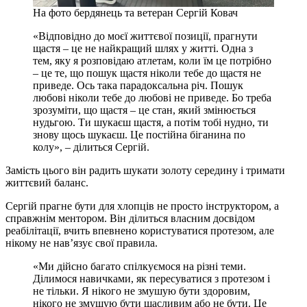
На фото бердянець та ветеран Сергій Ковач
«Відповідно до моєї життєвої позиції, прагнути
щастя – це не найкращий шлях у житті. Одна з
тем, яку я розповідаю атлетам, коли їм це потрібно
– це те, що пошук щастя ніколи тебе до щастя не
приведе. Ось така парадоксальна річ. Пошук
любові ніколи тебе до любові не приведе. Бо треба
зрозуміти, що щастя – це стан, який змінюється
нудьгою. Ти шукаєш щастя, а потім тобі нудно, ти
знову щось шукаєш. Це постійна біганина по
колу», – ділиться Сергій.
Замість цього він радить шукати золоту середину і тримати
життєвий баланс.
Сергій прагне бути для хлопців не просто інструктором, а
справжнім ментором. Він ділиться власним досвідом
реабілітації, вчить впевнено користуватися протезом, але
нікому не нав’язує свої правила.
«Ми дійсно багато спілкуємося на різні теми.
Ділимося навичками, як пересуватися з протезом і
не тільки. Я нікого не змушую бути здоровим,
нікого не змушую бути щасливим або не бути. Це