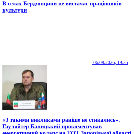
В селах Бердянщини не вистачає працівників
культури
06.08.2026, 19:35
«З такими викликами раніше не стикались».
Гауляйтер Балицький прокоментував
енергетичний колапс на ТОТ Запорізької області