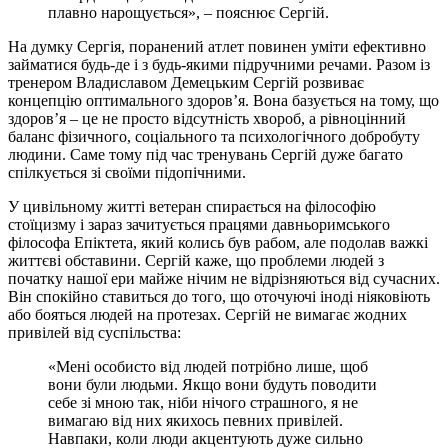
плавно нарощується», – пояснює Сергій.
На думку Сергія, поранений атлет повинен уміти ефективно
займатися будь-де і з будь-якими підручними речами. Разом із
тренером Владиславом Демецьким Сергій розвиває
концепцію оптимального здоров’я. Вона базується на тому, що
здоров’я – це не просто відсутність хвороб, а рівноцінний
баланс фізичного, соціального та психологічного добробуту
людини. Саме тому під час тренувань Сергій дуже багато
спілкується зі своїми підопічними.
У цивільному житті ветеран спирається на філософію
стоїцизму і зараз зачитується працями давньоримського
філософа Епіктета, який колись був рабом, але подолав важкі
життєві обставини. Сергій каже, що проблеми людей з
початку нашої ери майже нічим не відрізняються від сучасних.
Він спокійно ставиться до того, що оточуючі іноді ніяковіють
або бояться людей на протезах. Сергій не вимагає жодних
привілей від суспільства:
«Мені особисто від людей потрібно лише, щоб
вони були людьми. Якщо вони будуть поводити
себе зі мною так, ніби нічого страшного, я не
вимагаю від них якихось певних привілей.
Навпаки, коли люди акцентують дуже сильно