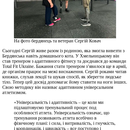
На фото бердянець та ветеран Сергій Ковач
Сьогодні Сергій живе разом із родиною, яка змогла вивезти з
Бердянська навіть домашнього кота. У Хмельницькому він
став тренером з адаптивного фітнесу та доєднався до команди
Total Fit Ukraine. Бажання стати тренером з’явилося ще в армії,
де організм працює на межі виснаження. Сергій роками читав
книжки, слухав лекції та шукав спосіб, як зберегти людське
тіло. Тепер цей досвід допомагає йому ставити на ноги інших.
Свою методику він називає адаптивним універсальним
атлетизмом.
«Універсальність і адаптивність – це коли ми
підлаштовуємо тренувальний процес под
особливості атлета. Універсальність означає, що
тренування розвивають атлета всебічно в
фізичному плані: і сила, і витривалість, і гнучкість,
і координація, і швидкість – все поступово і