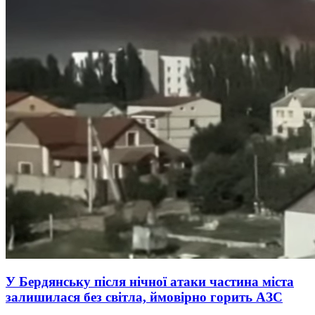
У Бердянську після нічної атаки частина міста
залишилася без світла, ймовірно горить АЗС