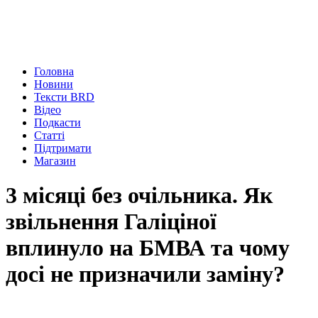
Головна
Новини
Тексти BRD
Відео
Подкасти
Статті
Підтримати
Магазин
3 місяці без очільника. Як
звільнення Галіціної
вплинуло на БМВА та чому
досі не призначили заміну?