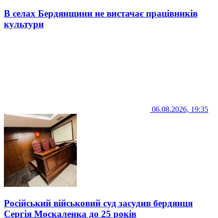
В селах Бердянщини не вистачає працівників
культури
06.08.2026, 19:35
Російський військовий суд засудив бердянця
Сергія Москаленка до 25 років