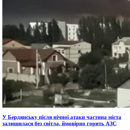
У Бердянську після нічної атаки частина міста
залишилася без світла, ймовірно горить АЗС