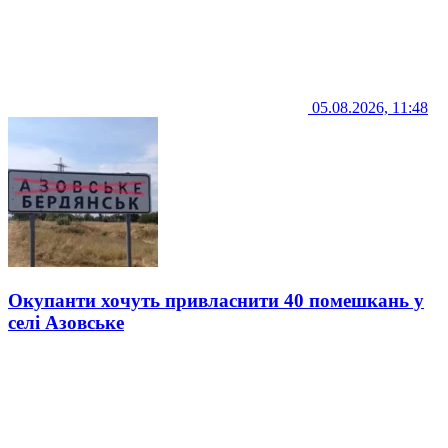
05.08.2026, 11:48
Окупанти хочуть привласнити 40 помешкань у
селі Азовське