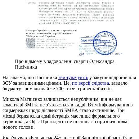
Про відмому в задоволенні скарги Олександра
Пасічника
Нагадаємо, що Пасічника
звинувачують
у закупівлі дронів для
ЗСУ за завищеними цінами. Це,
по версії слідства
, завдало
бюджету громади майже 700 тисяч гривень збитків.
Микола Матвієнко залишається непублічним, він не дає
коментарі ЗМІ та не з’являється в кадрі. Втім інформування в
соцмережах щодо діяльності БМВА стало активніше. Три
місяці бердянська адміністрація має лише формального
керівника, а Офіс Президента не поспішає з призначенням
нового голови.
Як з’ясував «Бердянськ 24», в історії Запорізької області були