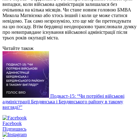
випадки, коли військова адміністрація залишалася без
очільника на кілька місяців. Чи стане новим головою БМВА
Микола Матвієнко або хтось інший і коли це може статися
невідомо. Так само незрозуміло, хто ще міг би претендувати
на цю посаду. Втім бердянці неодноразово транслювали думку
про невиправдане існування військової адміністрації після
трьох років окупації міста.
Читайте також
Подкаст-15: “Чи потрібні військові
адміністрації Бердянська і Бердянського району в такому
вигляді?”
Facebook
Підпишись