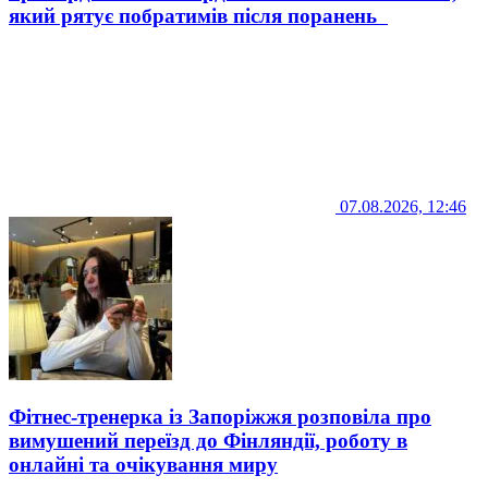
який рятує побратимів після поранень
07.08.2026, 12:46
Фітнес-тренерка із Запоріжжя розповіла про
вимушений переїзд до Фінляндії, роботу в
онлайні та очікування миру