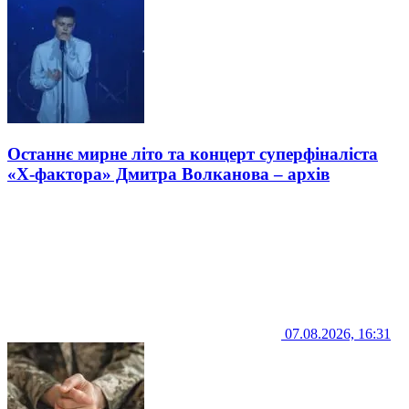
Останнє мирне літо та концерт суперфіналіста
«Х-фактора» Дмитра Волканова – архів
07.08.2026, 16:31