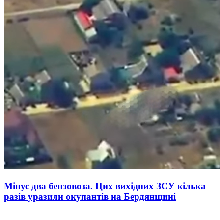
Мінус два бензовоза. Цих вихідних ЗСУ кілька
разів уразили окупантів на Бердянщині