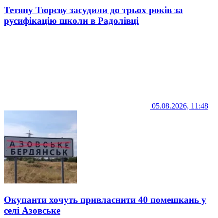
Тетяну Тюрєву засудили до трьох років за
русифікацію школи в Радолівці
05.08.2026, 11:48
Окупанти хочуть привласнити 40 помешкань у
селі Азовське