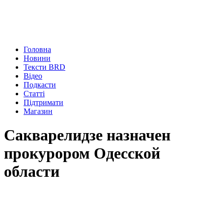
Головна
Новини
Тексти BRD
Відео
Подкасти
Статті
Підтримати
Магазин
Сакварелидзе назначен
прокурором Одесской
области